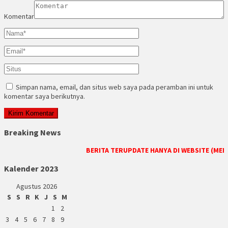
Komentar
Simpan nama, email, dan situs web saya pada peramban ini untuk
komentar saya berikutnya.
Breaking News
BERITA TERUPDATE HANYA DI WEBSITE (MEDI
Kalender 2023
Agustus 2026
S
S
R
K
J
S
M
1
2
3
4
5
6
7
8
9