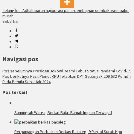
Jelang Idul Adha
lebaran haji
oprasi pasar
pembagian sembako
sembakp
murah
Sebarkan
Navigasi pos
Pos sebelumnya
Presiden Jokowi Resmi Cabut Status Pandemi Covid-19
Pos berikutnya
Hasil Pleno, KPU Tetapkan DPT Sebanyak 209.632 Pemilih.
Pada Pemilu Serentak 2024
Pos terkait
Sumingrah Warga, Berkat Bakri Rumah Impian Terwujud
Perpanjangan Perbaikan Berkas Bacaleg, 9 Parpol Surati Kpu