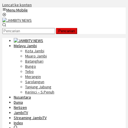
Loncat ke konten
Menu Mobile
Pencarian
Melayu Jambi
Kota Jambi
Muaro Jambi
Batanghari
Bungo
Tebo
Merangin
Sarolangun
Tanjung Jabung
Kerinci – S.Penuh
Nusantara
Dunia
Netizen
JambiTV
Streaming JambiTV
Index