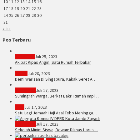
10
11
12
13
14
15
16
17
18
19
20
21
22
23
24
25
26
27
28
29
30
31
« Jul
Pos Terbaru
PERISTIWA
Juli 25, 2023
Akibat Kipas Angin, Satu Rumah Terbakar
Hukum
Juli 20, 2023
Demi Warisan Di Singapura, Kakak Seret A…
Sarolangun
Juli 17, 2023
Sumingrah Warga, Berkat Bakri Rumah Impi…
Tebo
Juli 17, 2023
Satu Lagi Jemaah Haji Asal Tebo Meningga…
Kota Jambi
Juli 17, 2023
Sekolah Minim Siswa, Dewan: Diknas Harus…