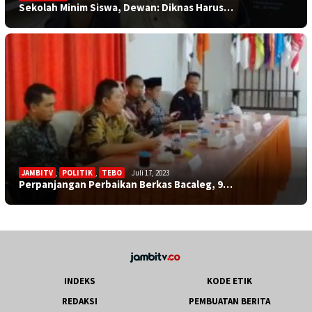
Sekolah Minim Siswa, Dewan: Diknas Harus…
JAMBITV
,
POLITIK
,
TEBO
Juli 17, 2023
Perpanjangan Perbaikan Berkas Bacaleg, 9…
INDEKS
KODE ETIK
REDAKSI
PEMBUATAN BERITA