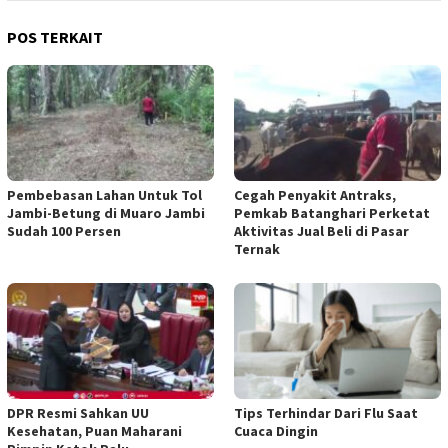
POS TERKAIT
Pembebasan Lahan Untuk Tol
Cegah Penyakit Antraks,
Jambi-Betung di Muaro Jambi
Pemkab Batanghari Perketat
Sudah 100 Persen
Aktivitas Jual Beli di Pasar
Ternak
DPR Resmi Sahkan UU
Tips Terhindar Dari Flu Saat
Kesehatan, Puan Maharani
Cuaca Dingin