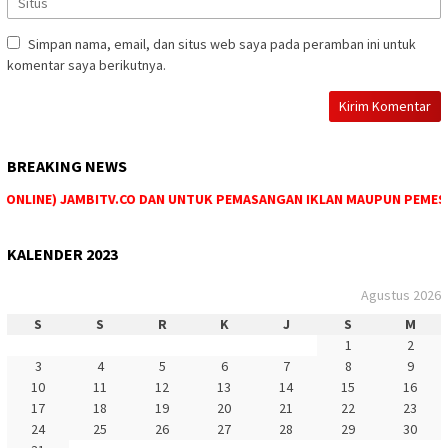
Simpan nama, email, dan situs web saya pada peramban ini untuk
komentar saya berikutnya.
BREAKING NEWS
NLINE) JAMBITV.CO DAN UNTUK PEMASANGAN IKLAN MAUPUN PEMESANAN
KALENDER 2023
Agustus 2026
S
S
R
K
J
S
M
1
2
3
4
5
6
7
8
9
10
11
12
13
14
15
16
17
18
19
20
21
22
23
24
25
26
27
28
29
30