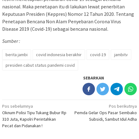
nasional. Maka penetapan itu di lakukan lewat penerbitan
Keputusan Presiden (Keppres) Nomor 12 Tahun 2020. Tentang
Penetapan Bencana Non Alam Penyebaran Corona Virus
Disease 2019 (Covid-19) sebagai bencana nasional.
Sumber :
berita jambi
covid indonesia berakhir
covid-19
jambitv
presiden cabut status pandemi covid
SEBARKAN
Navigasi
Pos sebelumnya
Pos berikutnya
Oknum Polisi Tipu Tukang Bubur Rp
Pemda Gelar Ops Pasar Sembako
pos
310 Juta, Kapolri Perintahkan
Subsidi, Sambut Idul Adha
Pecat dan Pidanakan !