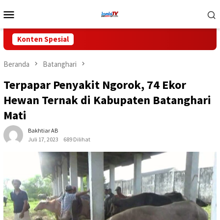
Loncat
Menu
ke
Mobile
konten
Konten Spesial
Beranda
Batanghari
Terpapar Penyakit Ngorok, 74 Ekor
Hewan Ternak di Kabupaten Batanghari
Mati
Bakhtiar AB
Juli 17, 2023
689 Dilihat