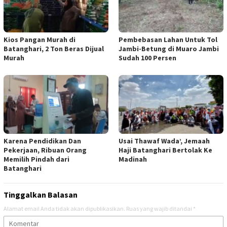
Kios Pangan Murah di
Pembebasan Lahan Untuk Tol
Batanghari, 2 Ton Beras Dijual
Jambi-Betung di Muaro Jambi
Murah
Sudah 100 Persen
Karena Pendidikan Dan
Usai Thawaf Wada’, Jemaah
Pekerjaan, Ribuan Orang
Haji Batanghari Bertolak Ke
Memilih Pindah dari
Madinah
Batanghari
Tinggalkan Balasan
Alamat email Anda tidak akan dipublikasikan.
Ruas yang wajib ditandai
*