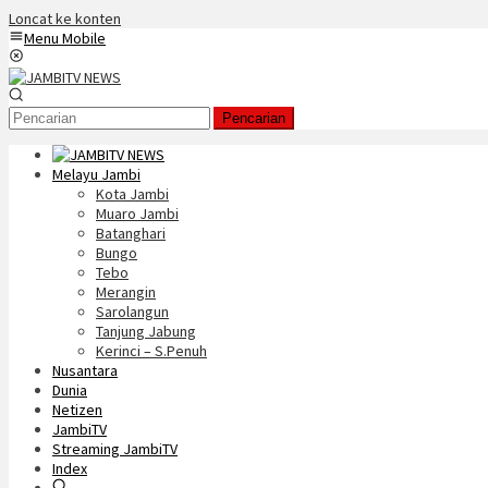
Loncat ke konten
Menu Mobile
Pencarian
Melayu Jambi
Kota Jambi
Muaro Jambi
Batanghari
Bungo
Tebo
Merangin
Sarolangun
Tanjung Jabung
Kerinci – S.Penuh
Nusantara
Dunia
Netizen
JambiTV
Streaming JambiTV
Index