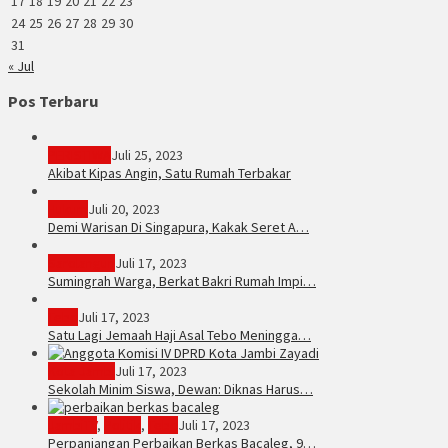
17
18
19
20
21
22
23
24
25
26
27
28
29
30
31
« Jul
Pos Terbaru
PERISTIWA
Juli 25, 2023
Akibat Kipas Angin, Satu Rumah Terbakar
Hukum
Juli 20, 2023
Demi Warisan Di Singapura, Kakak Seret A…
Sarolangun
Juli 17, 2023
Sumingrah Warga, Berkat Bakri Rumah Impi…
Tebo
Juli 17, 2023
Satu Lagi Jemaah Haji Asal Tebo Meningga…
Kota Jambi
Juli 17, 2023
Sekolah Minim Siswa, Dewan: Diknas Harus…
JambiTV
,
Politik
,
Tebo
Juli 17, 2023
Perpanjangan Perbaikan Berkas Bacaleg, 9…