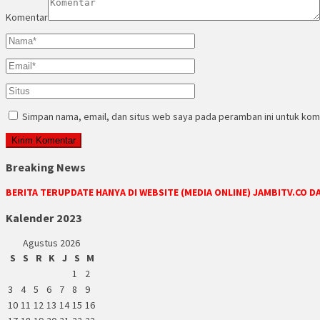
Komentar
Simpan nama, email, dan situs web saya pada peramban ini untuk kom
Breaking News
BERITA TERUPDATE HANYA DI WEBSITE (MEDIA ONLINE) JAMBITV.CO 
Kalender 2023
Agustus 2026
S
S
R
K
J
S
M
1
2
3
4
5
6
7
8
9
10
11
12
13
14
15
16