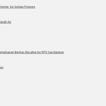
toring ke Setiap Ponpes
Tanah Air
Kelengkapan Berkas Bacaleg ke KPU Sarolangun
gun