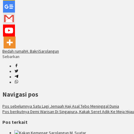
Bedah rumah
H. Bakri
Sarolangun
Sebarkan
Navigasi pos
Pos sebelumnya
Satu Lagi Jemaah Haji Asal Tebo Meninggal Dunia
Pos berikutnya
Demi Warisan Di Singapura, Kakak Seret Adik Ke Meja Hijau
Pos terkait