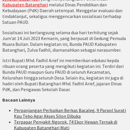
Kabupaten Batanghari
melalui Dinas Pendidikan dan
Kebudayaan (PdK) Daerah setempat. Menggelar evaluasi dan
tindaklanjut, sekaligus menggencarkan sosialisasi terhadap
Satuan PAUD.
Sosialisasi ini berlangsung selama dua hari terhitung sejak
Jum’at 14 Juli 2023 Kemarin, yang berpusat di Gedung Pemuda
Muara Bulian. Dalam kegiatan ini, Bunda PAUD Kabupaten
Batanghari, Zulva Fadhil, diamanahkan sebagai narasumber.
Istri Bupati Mhd. Fadhil Arief ini memberikan edukasi kepda
ribuan orang peserta yang mengikuti kegiatan ini. Terdiri dari
Bunda PAUD maupun Guru PAUD di seluruh Kecamatan,
Kelurahan hingga seluruh Desa. Selain itu, kegiatan ini juga di
hadiri oleh Bupati Batanghari Mhd. Fadhil Arief, jajaran Dinas
PdK, dan Pengawas Sekolah Dasar.
Bacaan Lainnya
Perpanjangan Perbaikan Berkas Bacaleg, 9 Parpol Surati
Kpu Tebo Agar Akses Silon Dibuka
Terpapar Penyakit Ngorok, 74 Ekor Hewan Ternak di
Kabupaten Batanghari Mati