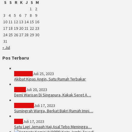
S
S
R
K
J
S
M
1
2
3
4
5
6
7
8
9
10
11
12
13
14
15
16
17
18
19
20
21
22
23
24
25
26
27
28
29
30
31
« Jul
Pos Terbaru
PERISTIWA
Juli 25, 2023
Akibat Kipas Angin, Satu Rumah Terbakar
Hukum
Juli 20, 2023
Demi Warisan Di Singapura, Kakak Seret A…
Sarolangun
Juli 17, 2023
Sumingrah Warga, Berkat Bakri Rumah Impi…
Tebo
Juli 17, 2023
Satu Lagi Jemaah Haji Asal Tebo Meningga…