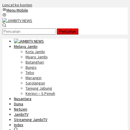
Loncat ke konten
Menu Mobile
Pencarian
Melayu Jambi
Kota Jambi
Muaro Jambi
Batanghari
Bungo
Tebo
Merangin
Sarolangun
Tanjung Jabung
Kerinci – S.Penuh
Nusantara
Dunia
Netizen
JambiTV
Streaming JambiTV
Index