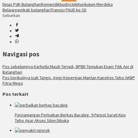
Dinas PdK Batanghari
Kemendikbudristek
Kurikulum Merdeka
Belajar
pemkab batanghari
Transisi PAUD ke SD
Sebarkan
Navigasi pos
Pos sebelumnya
Karhutla Masih Terjadi, BPBD Temukan Enam Titik Api di
Batanghari
Pos berikutnya
Isak Tangis, Iringi Kepergian Mantan Kapolres Tebo AKBP
Fitria Mega
Pos terkait
Perpanjangan Perbaikan Berkas Bacaleg, 9 Parpol Surati Kpu
Tebo Agar Akses Silon Dibuka