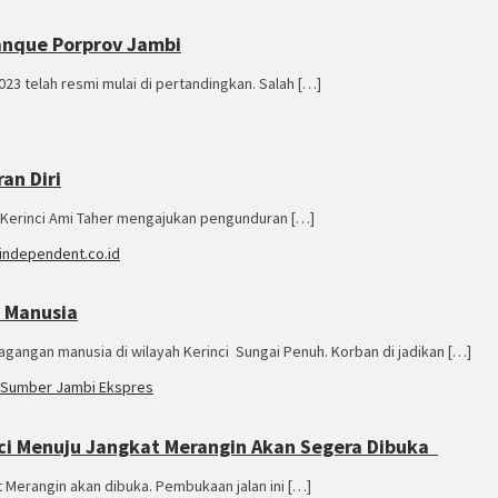
tanque Porprov Jambi
23 telah resmi mulai di pertandingkan. Salah […]
an Diri
ati Kerinci Ami Taher mengajukan pengunduran […]
n Manusia
gangan manusia di wilayah Kerinci Sungai Penuh. Korban di jadikan […]
ci Menuju Jangkat Merangin Akan Segera Dibuka
t Merangin akan dibuka. Pembukaan jalan ini […]