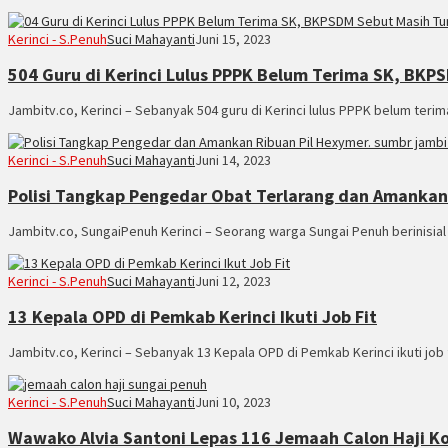
Kerinci - S.Penuh
Suci Mahayanti
Juni 15, 2023
504 Guru di Kerinci Lulus PPPK Belum Terima SK, BKP
Jambitv.co, Kerinci – Sebanyak 504 guru di Kerinci lulus PPPK belum teri
Kerinci - S.Penuh
Suci Mahayanti
Juni 14, 2023
Polisi Tangkap Pengedar Obat Terlarang dan Amankan
Jambitv.co, SungaiPenuh Kerinci – Seorang warga Sungai Penuh berinisia
Kerinci - S.Penuh
Suci Mahayanti
Juni 12, 2023
13 Kepala OPD di Pemkab Kerinci Ikuti Job Fit
Jambitv.co, Kerinci – Sebanyak 13 Kepala OPD di Pemkab Kerinci ikuti job f
Kerinci - S.Penuh
Suci Mahayanti
Juni 10, 2023
Wawako Alvia Santoni Lepas 116 Jemaah Calon Haji K