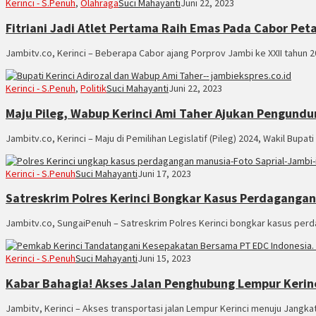
Kerinci - S.Penuh
,
Olahraga
Suci Mahayanti
Juni 22, 2023
Fitriani Jadi Atlet Pertama Raih Emas Pada Cabor Pe
Jambitv.co, Kerinci – Beberapa Cabor ajang Porprov Jambi ke XXII tahun 20
Kerinci - S.Penuh
,
Politik
Suci Mahayanti
Juni 22, 2023
Maju Pileg, Wabup Kerinci Ami Taher Ajukan Pengundur
Jambitv.co, Kerinci – Maju di Pemilihan Legislatif (Pileg) 2024, Wakil Bup
Kerinci - S.Penuh
Suci Mahayanti
Juni 17, 2023
Satreskrim Polres Kerinci Bongkar Kasus Perdaganga
Jambitv.co, SungaiPenuh – Satreskrim Polres Kerinci bongkar kasus perda
Kerinci - S.Penuh
Suci Mahayanti
Juni 15, 2023
Kabar Bahagia! Akses Jalan Penghubung Lempur Kerin
Jambitv, Kerinci – Akses transportasi jalan Lempur Kerinci menuju Jangka