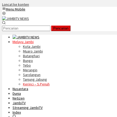
Loncat ke konten
Menu Mobile
Pencarian
Melayu Jambi
Kota Jambi
Muaro Jambi
Batanghari
Bungo
Tebo
Merangin
Sarolangun
Tanjung Jabung
Kerinci – S.Penuh
Nusantara
Dunia
Netizen
JambiTV
Streaming JambiTV
Index