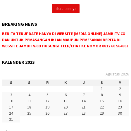
Lihat Lainnya
BREAKING NEWS
BERITA TERUPDATE HANYA DI WEBSITE (MEDIA ONLINE) JAMBITV.CO
DAN UNTUK PEMASANGAN IKLAN MAUPUN PEMESANAN BERITA DI
WEBSITE JAMBITV.CO HUBUNGI TELP/CHAT KE NOMOR 0812 60 564903
KALENDER 2023
Agustus 2026
S
S
R
K
J
S
M
1
2
3
4
5
6
7
8
9
10
11
12
13
14
15
16
17
18
19
20
21
22
23
24
25
26
27
28
29
30
31