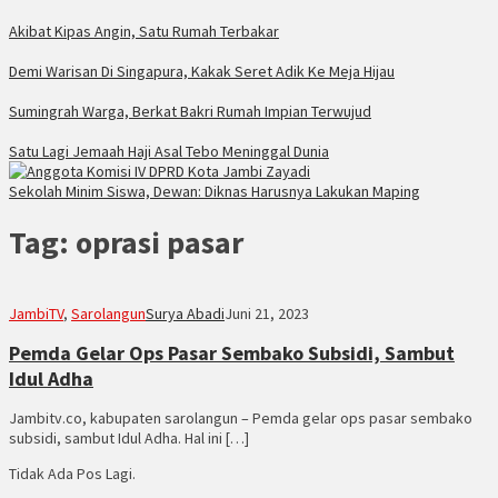
Akibat Kipas Angin, Satu Rumah Terbakar
Demi Warisan Di Singapura, Kakak Seret Adik Ke Meja Hijau
Sumingrah Warga, Berkat Bakri Rumah Impian Terwujud
Satu Lagi Jemaah Haji Asal Tebo Meninggal Dunia
Sekolah Minim Siswa, Dewan: Diknas Harusnya Lakukan Maping
Tag:
oprasi pasar
JambiTV
,
Sarolangun
Surya Abadi
Juni 21, 2023
Pemda Gelar Ops Pasar Sembako Subsidi, Sambut
Idul Adha
Jambitv.co, kabupaten sarolangun – Pemda gelar ops pasar sembako
subsidi, sambut Idul Adha. Hal ini […]
Tidak Ada Pos Lagi.