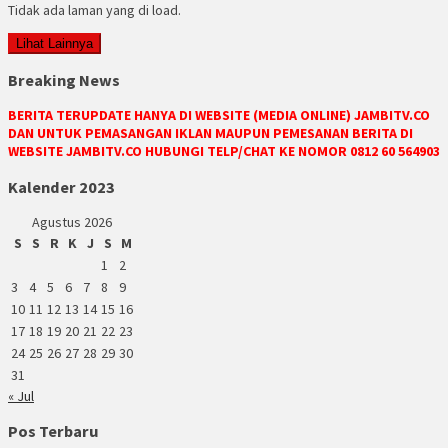
Tidak ada laman yang di load.
Lihat Lainnya
Breaking News
BERITA TERUPDATE HANYA DI WEBSITE (MEDIA ONLINE) JAMBITV.CO
DAN UNTUK PEMASANGAN IKLAN MAUPUN PEMESANAN BERITA DI
WEBSITE JAMBITV.CO HUBUNGI TELP/CHAT KE NOMOR 0812 60 564903
Kalender 2023
Agustus 2026
S
S
R
K
J
S
M
1
2
3
4
5
6
7
8
9
10
11
12
13
14
15
16
17
18
19
20
21
22
23
24
25
26
27
28
29
30
31
« Jul
Pos Terbaru