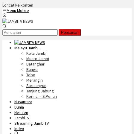
Loncat ke konten
Menu Mobile
Pencarian
Melayu Jambi
Kota Jambi
Muaro Jambi
Batanghari
Bungo
Tebo
Merangin
Sarolangun
Tanjung Jabung
Kerinci – S.Penuh
Nusantara
Dunia
Netizen
JambiTV
Streaming JambiTV
Index