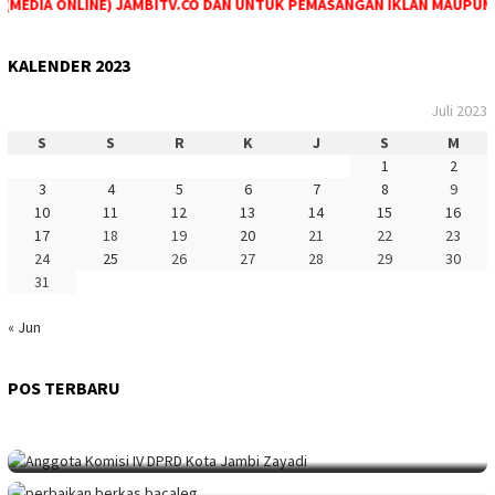
 (MEDIA ONLINE) JAMBITV.CO DAN UNTUK PEMASANGAN IKLAN MAUPUN P
KALENDER 2023
Juli 2023
S
S
R
K
J
S
M
1
2
3
4
5
6
7
8
9
10
11
12
13
14
15
16
17
18
19
20
21
22
23
24
25
26
27
28
29
30
31
« Jun
PERISTIWA
Juli 25, 2023
HUKUM
Juli 20, 2023
Akibat Kipas Angin, Satu Rumah Terbakar
SAROLANGUN
Juli 17, 2023
POS TERBARU
Demi Warisan Di Singapura, Kakak Seret A…
TEBO
Juli 17, 2023
Sumingrah Warga, Berkat Bakri Rumah Impi…
Satu Lagi Jemaah Haji Asal Tebo Meningga…
KOTA JAMBI
Juli 17, 2023
Sekolah Minim Siswa, Dewan: Diknas Harus…
JAMBITV
,
POLITIK
,
TEBO
Juli 17, 2023
Perpanjangan Perbaikan Berkas Bacaleg, 9…