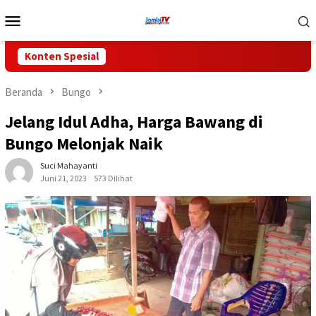
Loncat
Menu
ke
Mobile
konten
Konten Spesial
Beranda
Bungo
Jelang Idul Adha, Harga Bawang di
Bungo Melonjak Naik
Suci Mahayanti
Juni 21, 2023
573 Dilihat