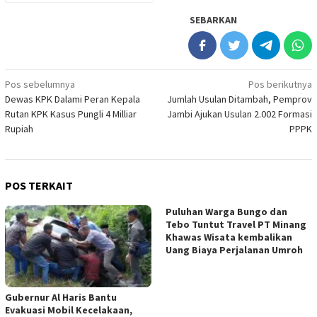
SEBARKAN
Navigasi
Pos sebelumnya
Pos berikutnya
Dewas KPK Dalami Peran Kepala
Jumlah Usulan Ditambah, Pemprov
pos
Rutan KPK Kasus Pungli 4 Milliar
Jambi Ajukan Usulan 2.002 Formasi
Rupiah
PPPK
POS TERKAIT
Puluhan Warga Bungo dan
Tebo Tuntut Travel PT Minang
Khawas Wisata kembalikan
Uang Biaya Perjalanan Umroh
Gubernur Al Haris Bantu
Evakuasi Mobil Kecelakaan,