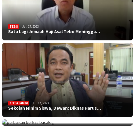
TEBO
Juli 17, 2023
Satu Lagi Jemaah Haji Asal Tebo Meningga…
KOTA JAMBI
Juli 17, 2023
Sekolah Minim Siswa, Dewan: Diknas Harus…
JAMBITV
,
POLITIK
,
TEBO
Juli 17, 2023
Perpanjangan Perbaikan Berkas Bacaleg, 9…