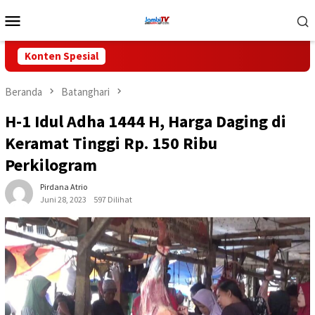
Loncat
Menu
ke
Mobile
konten
Konten Spesial
Beranda
Batanghari
H-1 Idul Adha 1444 H, Harga Daging di
Keramat Tinggi Rp. 150 Ribu
Perkilogram
Pirdana Atrio
Juni 28, 2023
597 Dilihat