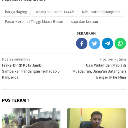
harga daging
Jelang idul adha 1444 h
Kabupaten Batanghari
Pasar Keramat Tinggi Muara Bulian
sapi dan kerbau
SEBARKAN
Navigasi
Pos sebelumnya
Pos berikutnya
Fraksi DPRD Kota Jambi
Usai Wukuf dan Mabit di
pos
Sampaikan Pandangan Terhadap 5
Muzdalifah, Jama’ah Batanghari
Ranperda
Bergerak ke Mina
POS TERKAIT