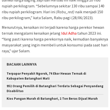
bahwa harga daging Sapi dan Kerbau ini naik hingga 20 ribu
rupiah perkilogram. “Sebelumnya sekitar 130 ribu sampai 140
ribu rupiah perkilogram. Hari ini
(Rabu_red)
naik menjadi 150
ribu perkilogram,” kata Salam, Rabu pagi (28/06/2023).
Menurutnya, kenaikan ini terjadi karena harga perekor hewan
ternak mengalami kenaikan jelang
Idul Adha
tahun 2023 ini.
“Yang pasti karena harga perekornya naik, kemudian banyaknya
masyarakat yang ingin membeli untuk konsumsi pada saat hari
raya,” ujar Salam.
BACAAN LAINNYA
Terpapar Penyakit Ngorok, 74 Ekor Hewan Ternak di
Kabupaten Batanghari Mati
952 Orang Pemilih di Batanghari Terdata Sebagai Penyandang
Disabilitas
Kios Pangan Murah di Batanghari, 2 Ton Beras Dijual Murah