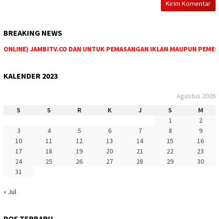
BREAKING NEWS
ONLINE) JAMBITV.CO DAN UNTUK PEMASANGAN IKLAN MAUPUN PEMESANAN
KALENDER 2023
Agustus 2026
S
S
R
K
J
S
M
1
2
3
4
5
6
7
8
9
10
11
12
13
14
15
16
17
18
19
20
21
22
23
24
25
26
27
28
29
30
31
« Jul
POS TERBARU