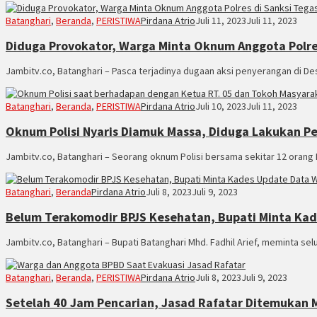
Batanghari
,
Beranda
,
PERISTIWA
Pirdana Atrio
Juli 11, 2023
Juli 11, 2023
Diduga Provokator, Warga Minta Oknum Anggota Polre
Jambitv.co, Batanghari – Pasca terjadinya dugaan aksi penyerangan di De
Batanghari
,
Beranda
,
PERISTIWA
Pirdana Atrio
Juli 10, 2023
Juli 11, 2023
Oknum Polisi Nyaris Diamuk Massa, Diduga Lakukan 
Jambitv.co, Batanghari – Seorang oknum Polisi bersama sekitar 12 orang
Batanghari
,
Beranda
Pirdana Atrio
Juli 8, 2023
Juli 9, 2023
Belum Terakomodir BPJS Kesehatan, Bupati Minta Ka
Jambitv.co, Batanghari – Bupati Batanghari Mhd. Fadhil Arief, meminta se
Batanghari
,
Beranda
,
PERISTIWA
Pirdana Atrio
Juli 8, 2023
Juli 9, 2023
Setelah 40 Jam Pencarian, Jasad Rafatar Ditemukan