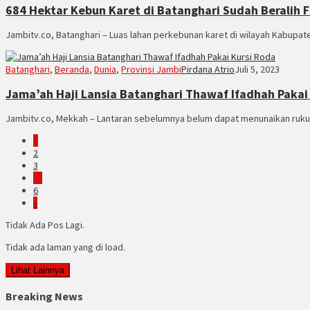
684 Hektar Kebun Karet di Batanghari Sudah Beralih F
Jambitv.co, Batanghari – Luas lahan perkebunan karet di wilayah Kabupaten
Batanghari
,
Beranda
,
Dunia
,
Provinsi Jambi
Pirdana Atrio
Juli 5, 2023
Jama’ah Haji Lansia Batanghari Thawaf Ifadhah Pakai
Jambitv.co, Mekkah – Lantaran sebelumnya belum dapat menunaikan rukun
1
2
3
…
6
»
Tidak Ada Pos Lagi.
Tidak ada laman yang di load.
Lihat Lainnya
Breaking News