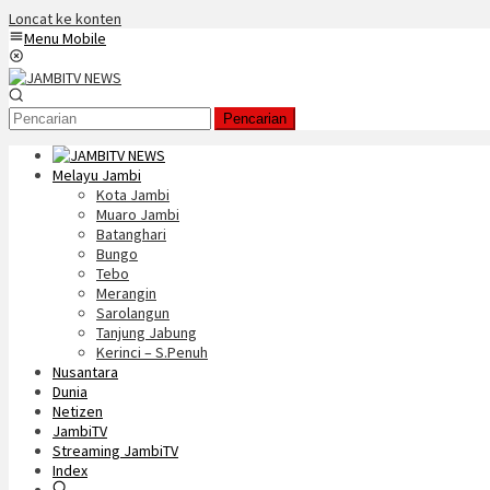
Loncat ke konten
Menu Mobile
Pencarian
Melayu Jambi
Kota Jambi
Muaro Jambi
Batanghari
Bungo
Tebo
Merangin
Sarolangun
Tanjung Jabung
Kerinci – S.Penuh
Nusantara
Dunia
Netizen
JambiTV
Streaming JambiTV
Index