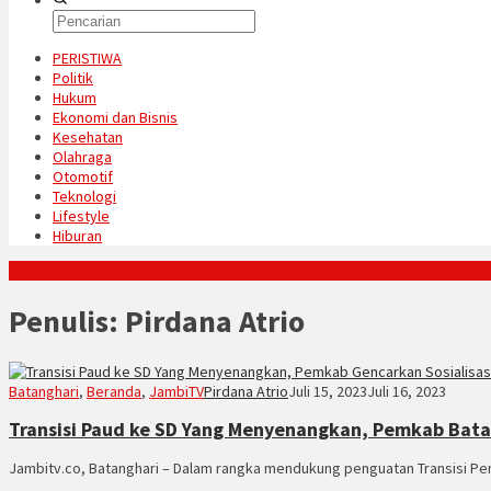
PERISTIWA
Politik
Hukum
Ekonomi dan Bisnis
Kesehatan
Olahraga
Otomotif
Teknologi
Lifestyle
Hiburan
Konten Spesial
Penulis:
Pirdana Atrio
Batanghari
,
Beranda
,
JambiTV
Pirdana Atrio
Juli 15, 2023
Juli 16, 2023
Transisi Paud ke SD Yang Menyenangkan, Pemkab Batan
Jambitv.co, Batanghari – Dalam rangka mendukung penguatan Transisi Pend