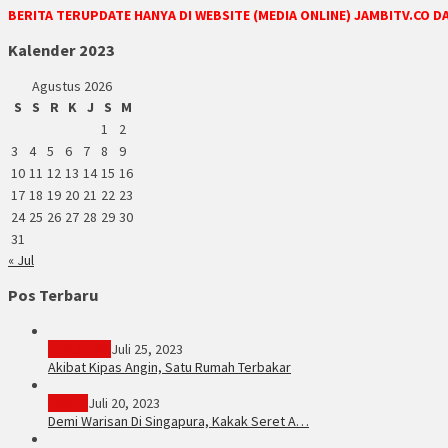
BERITA TERUPDATE HANYA DI WEBSITE (MEDIA ONLINE) JAMBITV.CO 
Kalender 2023
Agustus 2026
S
S
R
K
J
S
M
1
2
3
4
5
6
7
8
9
10
11
12
13
14
15
16
17
18
19
20
21
22
23
24
25
26
27
28
29
30
31
« Jul
Pos Terbaru
PERISTIWA
Juli 25, 2023
Akibat Kipas Angin, Satu Rumah Terbakar
Hukum
Juli 20, 2023
Demi Warisan Di Singapura, Kakak Seret A…