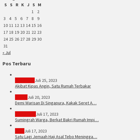
S
S
R
K
J
S
M
1
2
3
4
5
6
7
8
9
10
11
12
13
14
15
16
17
18
19
20
21
22
23
24
25
26
27
28
29
30
31
« Jul
Pos Terbaru
PERISTIWA
Juli 25, 2023
Akibat Kipas Angin, Satu Rumah Terbakar
Hukum
Juli 20, 2023
Demi Warisan Di Singapura, Kakak Seret A…
Sarolangun
Juli 17, 2023
Sumingrah Warga, Berkat Bakri Rumah Impi…
Tebo
Juli 17, 2023
Satu Lagi Jemaah Haji Asal Tebo Meningga…