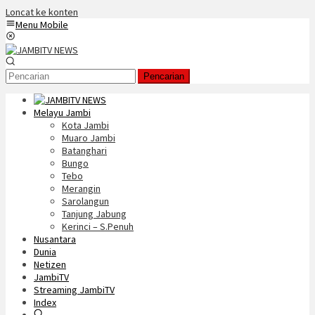
Loncat ke konten
Menu Mobile
Pencarian
Melayu Jambi
Kota Jambi
Muaro Jambi
Batanghari
Bungo
Tebo
Merangin
Sarolangun
Tanjung Jabung
Kerinci – S.Penuh
Nusantara
Dunia
Netizen
JambiTV
Streaming JambiTV
Index