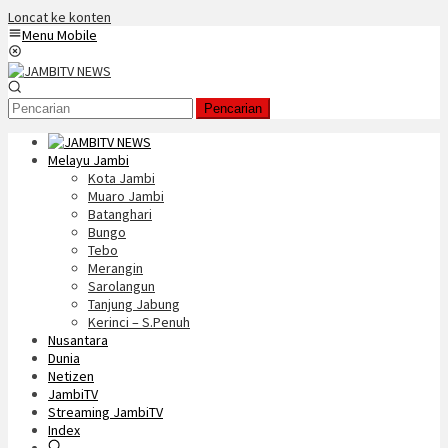
Loncat ke konten
Menu Mobile
Pencarian
Melayu Jambi
Kota Jambi
Muaro Jambi
Batanghari
Bungo
Tebo
Merangin
Sarolangun
Tanjung Jabung
Kerinci – S.Penuh
Nusantara
Dunia
Netizen
JambiTV
Streaming JambiTV
Index