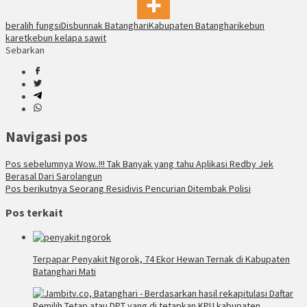
beralih fungsi
Disbunnak Batanghari
Kabupaten Batanghari
kebun
karet
kebun kelapa sawit
Sebarkan
Navigasi pos
Pos sebelumnya
Wow..!!! Tak Banyak yang tahu Aplikasi Redby Jek
Berasal Dari Sarolangun
Pos berikutnya
Seorang Residivis Pencurian Ditembak Polisi
Pos terkait
Terpapar Penyakit Ngorok, 74 Ekor Hewan Ternak di Kabupaten
Batanghari Mati