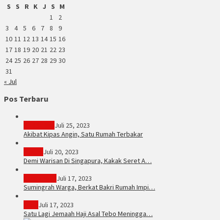
S
S
R
K
J
S
M
1
2
3
4
5
6
7
8
9
10
11
12
13
14
15
16
17
18
19
20
21
22
23
24
25
26
27
28
29
30
31
« Jul
Pos Terbaru
PERISTIWA
Juli 25, 2023
Akibat Kipas Angin, Satu Rumah Terbakar
Hukum
Juli 20, 2023
Demi Warisan Di Singapura, Kakak Seret A…
Sarolangun
Juli 17, 2023
Sumingrah Warga, Berkat Bakri Rumah Impi…
Tebo
Juli 17, 2023
Satu Lagi Jemaah Haji Asal Tebo Meningga…