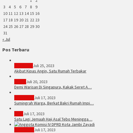
1
2
3
4
5
6
7
8
9
10
11
12
13
14
15
16
17
18
19
20
21
22
23
24
25
26
27
28
29
30
31
« Jul
Pos Terbaru
PERISTIWA
Juli 25, 2023
Akibat Kipas Angin, Satu Rumah Terbakar
Hukum
Juli 20, 2023
Demi Warisan Di Singapura, Kakak Seret A…
Sarolangun
Juli 17, 2023
Sumingrah Warga, Berkat Bakri Rumah Impi…
Tebo
Juli 17, 2023
Satu Lagi Jemaah Haji Asal Tebo Meningga…
Kota Jambi
Juli 17, 2023