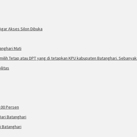
Agar Akses Silon Dibuka
anghari Mati
litas
100 Persen
i Batanghari