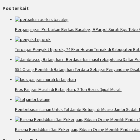
Pos terkait
Perpanjangan Perbaikan Berkas Bacaleg, 9 Parpol Surati Kpu Tebo 
Terpapar Penyakit Ngorok, 74 Ekor Hewan Ternak di Kabupaten Bat
952 Orang Pemilih di Batanghari Terdata Sebagai Penyandang Disabi
Kios Pangan Murah di Batanghari, 2 Ton Beras Dijual Murah
Pembebasan Lahan Untuk Tol Jambi-Betung di Muaro Jambi Sudah 
Karena Pendidikan Dan Pekerjaan, Ribuan Orang Memilih Pindah dar