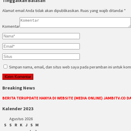
Tinggalkan Balasan
Alamat email Anda tidak akan dipublikasikan.
Ruas yang wajib ditandai
*
Komentar
Simpan nama, email, dan situs web saya pada peramban ini untuk kom
Breaking News
BERITA TERUPDATE HANYA DI WEBSITE (MEDIA ONLINE) JAMBITV.CO 
Kalender 2023
Agustus 2026
S
S
R
K
J
S
M