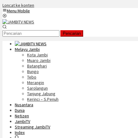
Loncat ke konten
Menu Mobile
Pencarian
Melayu Jambi
Kota Jambi
Muaro Jambi
Batanghari
Bungo
Tebo
Merangin
Sarolangun
Tanjung Jabung
Kerinci – S.Penuh
Nusantara
Dunia
Netizen
JambiTV
Streaming JambiTV
Index