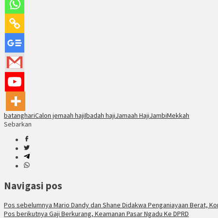
batanghari
Calon jemaah haji
Ibadah haji
Jamaah Haji
Jambi
Mekkah
Sebarkan
Navigasi pos
Pos sebelumnya
Mario Dandy dan Shane Didakwa Penganiayaan Berat, Ko
Pos berikutnya
Gaji Berkurang, Keamanan Pasar Ngadu Ke DPRD