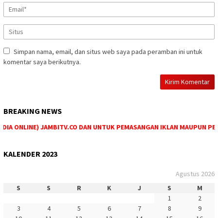
Simpan nama, email, dan situs web saya pada peramban ini untuk
komentar saya berikutnya.
BREAKING NEWS
IA ONLINE) JAMBITV.CO DAN UNTUK PEMASANGAN IKLAN MAUPUN PEMESA
KALENDER 2023
Agustus 2026
S
S
R
K
J
S
M
1
2
3
4
5
6
7
8
9