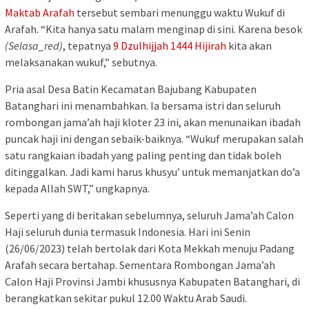
Maktab Arafah
tersebut sembari menunggu waktu Wukuf di
Arafah. “Kita hanya satu malam menginap di sini. Karena besok
(Selasa_red)
, tepatnya
9 Dzulhijjah 1444 Hijirah
kita akan
melaksanakan wukuf,” sebutnya.
Pria asal Desa Batin Kecamatan Bajubang Kabupaten
Batanghari ini menambahkan. Ia bersama istri dan seluruh
rombongan jama’ah haji kloter 23 ini, akan menunaikan ibadah
puncak haji ini dengan sebaik-baiknya. “Wukuf merupakan salah
satu rangkaian ibadah yang paling penting dan tidak boleh
ditinggalkan. Jadi kami harus khusyu’ untuk memanjatkan do’a
kepada Allah SWT,” ungkapnya.
Seperti yang di beritakan sebelumnya, seluruh Jama’ah Calon
Haji seluruh dunia termasuk Indonesia. Hari ini Senin
(26/06/2023) telah bertolak dari Kota Mekkah menuju Padang
Arafah secara bertahap. Sementara Rombongan Jama’ah
Calon Haji Provinsi Jambi khususnya Kabupaten Batanghari, di
berangkatkan sekitar pukul 12.00 Waktu Arab Saudi.