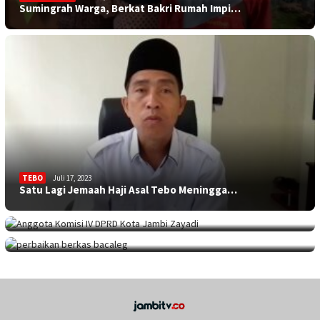
Sumingrah Warga, Berkat Bakri Rumah Impi…
TEBO
Juli 17, 2023
Satu Lagi Jemaah Haji Asal Tebo Meningga…
KOTA JAMBI
Juli 17, 2023
Sekolah Minim Siswa, Dewan: Diknas Harus…
JAMBITV
,
POLITIK
,
TEBO
Juli 17, 2023
Perpanjangan Perbaikan Berkas Bacaleg, 9…