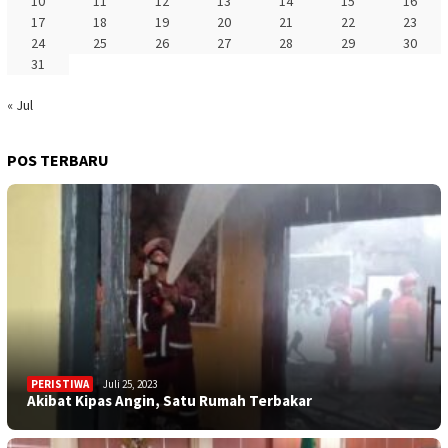
10
11
12
13
14
15
16
17
18
19
20
21
22
23
24
25
26
27
28
29
30
31
« Jul
POS TERBARU
PERISTIWA
Juli 25, 2023
Akibat Kipas Angin, Satu Rumah Terbakar