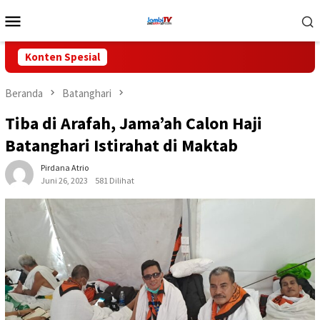
Loncat
Menu
ke
Mobile
konten
Konten Spesial
Beranda
Batanghari
Tiba di Arafah, Jama’ah Calon Haji
Batanghari Istirahat di Maktab
Pirdana Atrio
Juni 26, 2023
581 Dilihat