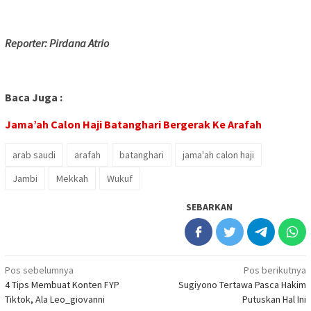
Reporter: Pirdana Atrio
Baca Juga :
Jama’ah Calon Haji Batanghari Bergerak Ke Arafah
arab saudi
arafah
batanghari
jama'ah calon haji
Jambi
Mekkah
Wukuf
SEBARKAN
Navigasi
Pos sebelumnya
Pos berikutnya
4 Tips Membuat Konten FYP
Sugiyono Tertawa Pasca Hakim
pos
Tiktok, Ala Leo_giovanni
Putuskan Hal Ini