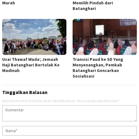
Murah
Memilih Pindah dari
Batanghari
Usai Thawaf Wada’, Jemaah
Transisi Paud ke SD Yang
Haji Batanghari Bertolak Ke
Menyenangkan, Pemkab
Madinah
Batanghari Gencarkan
Sosialisasi
Tinggalkan Balasan
Alamat email Anda tidak akan dipublikasikan.
Ruas yang wajib ditandai
*