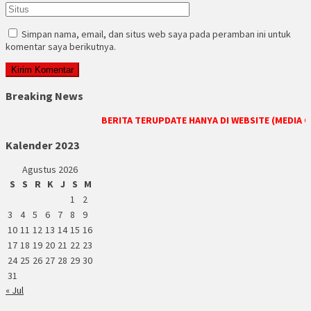
Simpan nama, email, dan situs web saya pada peramban ini untuk
komentar saya berikutnya.
Breaking News
BERITA TERUPDATE HANYA DI WEBSITE (MEDIA ONLI
Kalender 2023
Agustus 2026
S
S
R
K
J
S
M
1
2
3
4
5
6
7
8
9
10
11
12
13
14
15
16
17
18
19
20
21
22
23
24
25
26
27
28
29
30
31
« Jul