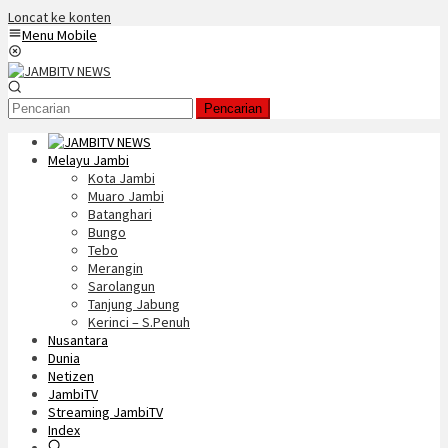
Loncat ke konten
Menu Mobile
Pencarian
Melayu Jambi
Kota Jambi
Muaro Jambi
Batanghari
Bungo
Tebo
Merangin
Sarolangun
Tanjung Jabung
Kerinci – S.Penuh
Nusantara
Dunia
Netizen
JambiTV
Streaming JambiTV
Index