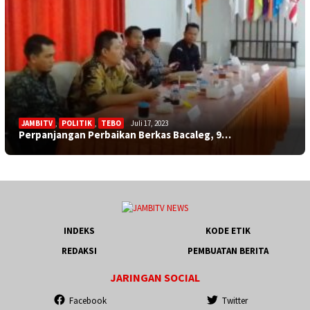
JAMBITV
,
POLITIK
,
TEBO
Juli 17, 2023
Perpanjangan Perbaikan Berkas Bacaleg, 9…
INDEKS
KODE ETIK
REDAKSI
PEMBUATAN BERITA
JARINGAN SOCIAL
Facebook
Twitter