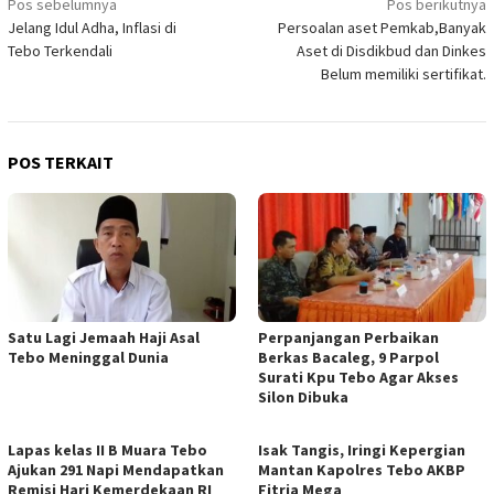
Navigasi
Pos sebelumnya
Pos berikutnya
Jelang Idul Adha, Inflasi di
Persoalan aset Pemkab,Banyak
pos
Tebo Terkendali
Aset di Disdikbud dan Dinkes
Belum memiliki sertifikat.
POS TERKAIT
Satu Lagi Jemaah Haji Asal
Perpanjangan Perbaikan
Tebo Meninggal Dunia
Berkas Bacaleg, 9 Parpol
Surati Kpu Tebo Agar Akses
Silon Dibuka
Lapas kelas II B Muara Tebo
Isak Tangis, Iringi Kepergian
Ajukan 291 Napi Mendapatkan
Mantan Kapolres Tebo AKBP
Remisi Hari Kemerdekaan RI
Fitria Mega