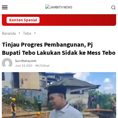
Loncat
Menu
ke
Mobile
konten
Konten Spesial
Beranda
Tebo
Tinjau Progres Pembangunan, Pj
Bupati Tebo Lakukan Sidak ke Mess Tebo
Suci Mahayanti
Juni 14, 2023
441 Dilihat