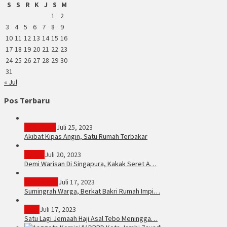
S
S
R
K
J
S
M
1
2
3
4
5
6
7
8
9
10
11
12
13
14
15
16
17
18
19
20
21
22
23
24
25
26
27
28
29
30
31
« Jul
Pos Terbaru
PERISTIWA
Juli 25, 2023
Akibat Kipas Angin, Satu Rumah Terbakar
Hukum
Juli 20, 2023
Demi Warisan Di Singapura, Kakak Seret A…
Sarolangun
Juli 17, 2023
Sumingrah Warga, Berkat Bakri Rumah Impi…
Tebo
Juli 17, 2023
Satu Lagi Jemaah Haji Asal Tebo Meningga…