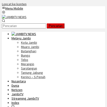
Loncat ke konten
Menu Mobile
Pencarian
Melayu Jambi
Kota Jambi
Muaro Jambi
Batanghari
Bungo
Tebo
Merangin
Sarolangun
Tanjung Jabung
Kerinci – S.Penuh
Nusantara
Dunia
Netizen
JambiTV
Streaming JambiTV
Index