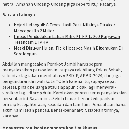
netral. Amanah Undang-Undang juga seperti itu,” katanya.
Bacaan Lainnya
Kejari Lelang 4KG Emas Hasil Peti, Nilainya Ditaksir
Mencapai Rp 2 Miliar
Imbas Pendudukan Lahan Milik PT FPIL, 200 Karyawan
Terancam Di PHK
Meski Diguyur Hujan, Titik Hotspot Masih Ditemukan Di
Sarolangun
Abdullah mengatakan Pemkot Jambi harus segera
menyelesaikan persoalan ini, supaya tak hilang fokus. Sebab,
sebentar lagi akan membahas APBD-P, APBD-2024, dan juga
pengunduran diri wali kota. “Oleh karena itu, supaya cepat
selesai, pihak keluarga atau siapapun tidak lagi memviral-
viralkan lagi, di stop dulu. Kami akan pantau terus penyelesaian
persoalan ini. Saya minta Sekda benar-benar kedepankan
prinsip kesejahteraan, keadilan dan lain-lain. Perusahaan harus
aktif. Kami akan pantau. Benar-benar aktif, siapkan timnya,”
katanya.
Menunggu realisasi pembentukan tim khusus