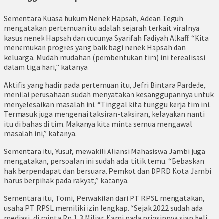
Sementara Kuasa hukum Nenek Hapsah, Adean Teguh
mengatakan pertemuan itu adalah sejarah terkait viralnya
kasus nenek Hapsah dan cucunya Syarifah Fadiyah Alkaff. “Kita
menemukan progres yang baik bagi nenek Hapsah dan
keluarga. Mudah mudahan (pembentukan tim) ini terealisasi
dalam tiga hari,” katanya.
Aktifis yang hadir pada pertemuan itu, Jefri Bintara Pardede,
menilai perusahaan sudah menyatakan kesanggupannya untuk
menyelesaikan masalah ini. “Tinggal kita tunggu kerja tim ini.
Termasuk juga mengenai taksiran-taksiran, kelayakan nanti
itu di bahas di tim. Makanya kita minta semua mengawal
masalah ini,” katanya.
Sementara itu, Yusuf, mewakili Aliansi Mahasiswa Jambi juga
mengatakan, persoalan ini sudah ada titik temu. “Bebaskan
hak berpendapat dan bersuara. Pemkot dan DPRD Kota Jambi
harus berpihak pada rakyat,” katanya.
Sementara itu, Tomi, Perwakilan dari PT RPSL mengatakan,
usaha PT RPSL memiliki izin lengkap. “Sejak 2022 sudah ada
mediasi, di minta Rp 1,3 Miliar. Kami pada prinsipnya siap beli