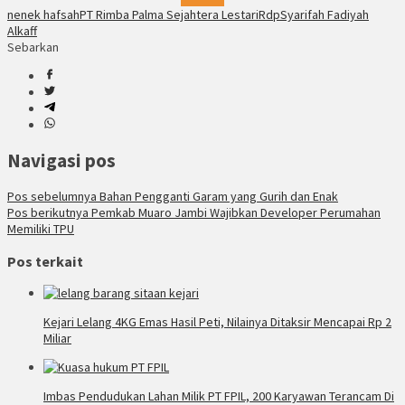
nenek hafsah
PT Rimba Palma Sejahtera Lestari
Rdp
Syarifah Fadiyah
Alkaff
Sebarkan
Navigasi pos
Pos sebelumnya
Bahan Pengganti Garam yang Gurih dan Enak
Pos berikutnya
Pemkab Muaro Jambi Wajibkan Developer Perumahan
Memiliki TPU
Pos terkait
Kejari Lelang 4KG Emas Hasil Peti, Nilainya Ditaksir Mencapai Rp 2
Miliar
Imbas Pendudukan Lahan Milik PT FPIL, 200 Karyawan Terancam Di