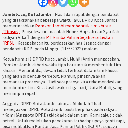
Jambitv.co, KotaJambi –
Hasil dari rapat dengar pendapat
yang di laksanakan beberapa waktu lalu, DPRD Kota Jambi
memerintahkan
Pemkot Jambi membentuk tim khusus
(Timsus)
. Penyelesaian masalah Nenek Hapsah dan Syarifah
Fadiyah Alkaff, dengan
PT Rimba Palma Sejahtera Lestari
(RPSL)
. Kesepakatan itu berdasarkan hasil rapat dengar
pendapat (RDP) pada Minggu (11/6/2023) malam.
Ketua Komisi 1 DPRD Kota Jambi, Muhili Amin mengatakan,
Pemkot Jambi di beri waktu tiga hari untuk membentuk tim
khusus. Menurut dia, dewan tidak terlibat dalam tim khusus
yang akan di bentuk tersebut. Namun, pihaknya akan
memantau prosesnya. “Jadi secepatnya kita rekomendasikan
membentuk tim. Kita kasih waktu tiga hari,” kata Muhili, yang
memimpin rapat.
Anggota DPRD Kota Jambi lainnya, Abdullah Thaif
menegaskan DPRD Kota Jambi pasti berpihak pada rakyat.
“Kami (Anggota DPRD) tidak ada dalam tim. Kami takut tidak
netral. Untuk melakukan penakaran terhadap upaya ganti rugi,
bisa melibatkan Kantor Jasa Penilai Publik (KJPP), supaya