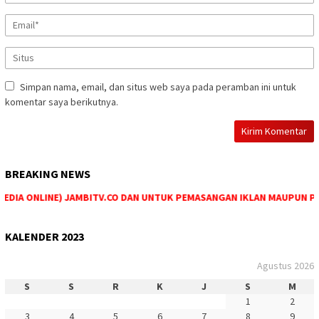
Simpan nama, email, dan situs web saya pada peramban ini untuk
komentar saya berikutnya.
BREAKING NEWS
DIA ONLINE) JAMBITV.CO DAN UNTUK PEMASANGAN IKLAN MAUPUN PEMES
KALENDER 2023
Agustus 2026
S
S
R
K
J
S
M
1
2
3
4
5
6
7
8
9