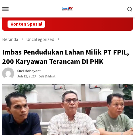
Loncat
Menu
ke
Mobile
konten
Konten Spesial
Beranda
Uncategorized
Imbas Pendudukan Lahan Milik PT FPIL,
200 Karyawan Terancam Di PHK
Suci Mahayanti
Juli 12, 2023
592 Dilihat