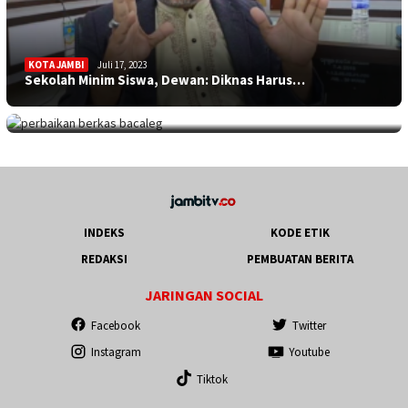
KOTA JAMBI
Juli 17, 2023
Sekolah Minim Siswa, Dewan: Diknas Harus…
JAMBITV
,
POLITIK
,
TEBO
Juli 17, 2023
Perpanjangan Perbaikan Berkas Bacaleg, 9…
INDEKS
KODE ETIK
REDAKSI
PEMBUATAN BERITA
JARINGAN SOCIAL
Facebook
Twitter
Instagram
Youtube
Tiktok