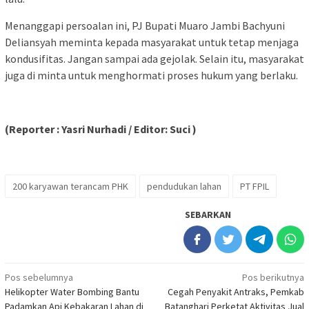
Menanggapi persoalan ini, PJ Bupati Muaro Jambi Bachyuni
Deliansyah meminta kepada masyarakat untuk tetap menjaga
kondusifitas. Jangan sampai ada gejolak. Selain itu, masyarakat
juga di minta untuk menghormati proses hukum yang berlaku.
(Reporter :
Yasri
N
urhadi
/ Editor: Suci )
200 karyawan terancam PHK
pendudukan lahan
PT FPIL
SEBARKAN
Navigasi
Pos sebelumnya
Pos berikutnya
Helikopter Water Bombing Bantu
Cegah Penyakit Antraks, Pemkab
pos
Padamkan Api Kebakaran Lahan di
Batanghari Perketat Aktivitas Jual