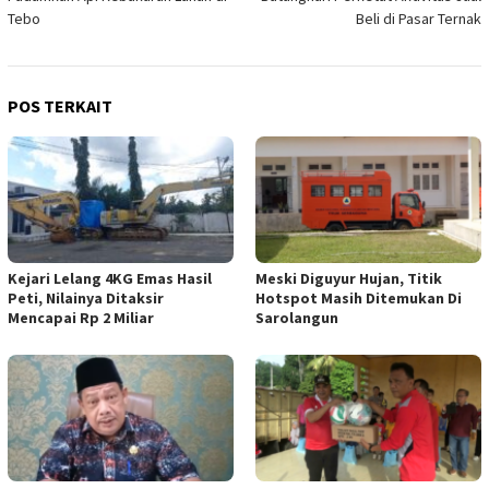
Tebo
Beli di Pasar Ternak
POS TERKAIT
Kejari Lelang 4KG Emas Hasil
Meski Diguyur Hujan, Titik
Peti, Nilainya Ditaksir
Hotspot Masih Ditemukan Di
Mencapai Rp 2 Miliar
Sarolangun