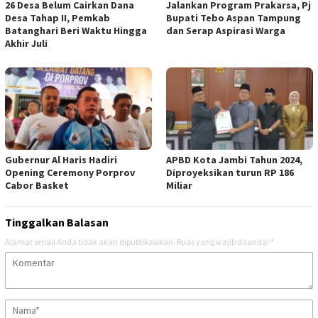
26 Desa Belum Cairkan Dana
Jalankan Program Prakarsa, Pj
Desa Tahap II, Pemkab
Bupati Tebo Aspan Tampung
Batanghari Beri Waktu Hingga
dan Serap Aspirasi Warga
Akhir Juli
Gubernur Al Haris Hadiri
APBD Kota Jambi Tahun 2024,
Opening Ceremony Porprov
Diproyeksikan turun RP 186
Cabor Basket
Miliar
Tinggalkan Balasan
Alamat email Anda tidak akan dipublikasikan.
Ruas yang wajib ditandai
*