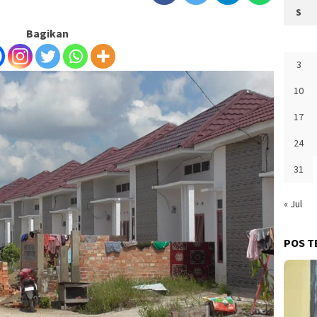
S
Bagikan
3
10
17
24
31
« Jul
POS T