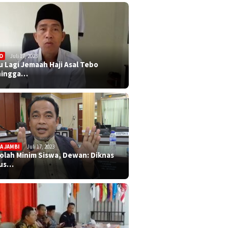
O
Juli 17, 2023
u Lagi Jemaah Haji Asal Tebo
ningga…
A JAMBI
Juli 17, 2023
olah Minim Siswa, Dewan: Diknas
rus…