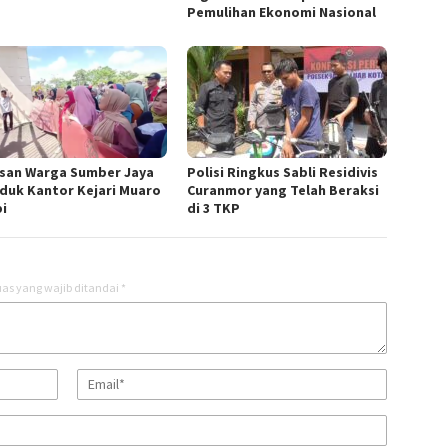
Pemulihan Ekonomi Nasional
san Warga Sumber Jaya
Polisi Ringkus Sabli Residivis
duk Kantor Kejari Muaro
Curanmor yang Telah Beraksi
i
di 3 TKP
as yang wajib ditandai
*