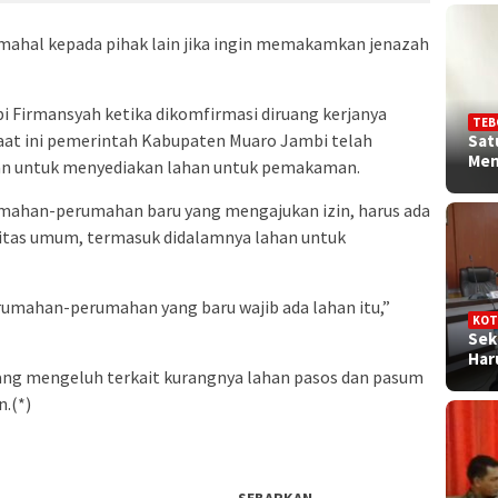
ahal kepada pihak lain jika ingin memakamkan jenazah
 Firmansyah ketika dikomfirmasi diruang kerjanya
TEB
saat ini pemerintah Kabupaten Muaro Jambi telah
Sat
Me
an untuk menyediakan lahan untuk pemakaman.
rumahan-perumahan baru yang mengajukan izin, harus ada
silitas umum, termasuk didalamnya lahan untuk
rumahan-perumahan yang baru wajib ada lahan itu,”
KOT
Sek
Ha
ng mengeluh terkait kurangnya lahan pasos dan pasum
.(*)