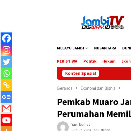
Loncat
ke
konten
MELAYU JAMBI
NUSANTARA
DUN
PERISTIWA
Politik
Hukum
Ekon
Konten Spesial
Beranda
Ekonomi dan Bisnis
Pemkab Muaro Ja
Perumahan Memil
Yasri Nurhadi
Juni 13, 2023
459 Dilihat