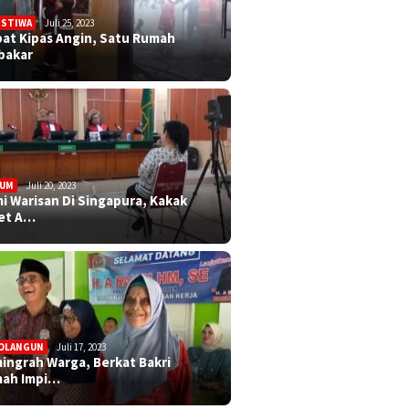
ISTIWA
Juli 25, 2023
bat Kipas Angin, Satu Rumah
bakar
KUM
Juli 20, 2023
i Warisan Di Singapura, Kakak
et A…
OLANGUN
Juli 17, 2023
ingrah Warga, Berkat Bakri
ah Impi…