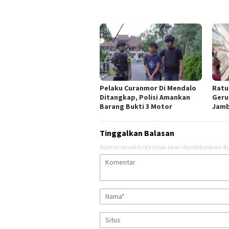
Pelaku Curanmor Di Mendalo
Ratu
Ditangkap, Polisi Amankan
Geru
Barang Bukti 3 Motor
Jamb
Tinggalkan Balasan
Alamat email Anda tidak akan dipublikasikan.
Ru