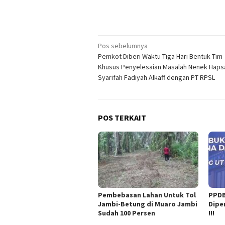
Navigasi
Pos sebelumnya
Pemkot Diberi Waktu Tiga Hari Bentuk Tim
pos
Khusus Penyelesaian Masalah Nenek Haps
Syarifah Fadiyah Alkaff dengan PT RPSL
POS TERKAIT
Pembebasan Lahan Untuk Tol
PPDB
Jambi-Betung di Muaro Jambi
Dipe
Sudah 100 Persen
!!!