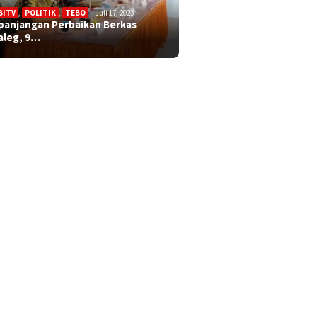
BITV
,
POLITIK
,
TEBO
Juli 17, 2023
panjangan Perbaikan Berkas
aleg, 9…