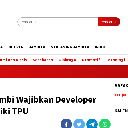
Pencarian
IA
NETIZEN
JAMBITV
STREAMING JAMBITV
INDEX
omi Dan Bisnis
Kesehatan
Olahraga
Otomotif
Teknologi
BREAK
BERITA TERUPDATE HANYA DI WEBSITE (MEDI
mbi Wajibkan Developer
iki TPU
KALEN