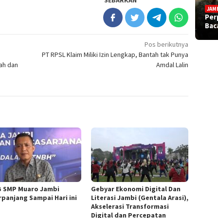
SEBARKAN
JAM
Per
Bac
Pos berikutnya
PT RPSL Klaim Miliki Izin Lengkap, Bantah tak Punya
ah dan
Amdal Lalin
 SMP Muaro Jambi
Gebyar Ekonomi Digital Dan
rpanjang Sampai Hari ini
Literasi Jambi (Gentala Arasi),
Akselerasi Transformasi
Digital dan Percepatan