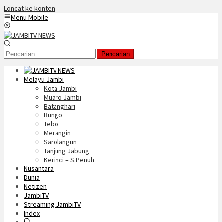
Loncat ke konten
Menu Mobile
Pencarian
Melayu Jambi
Kota Jambi
Muaro Jambi
Batanghari
Bungo
Tebo
Merangin
Sarolangun
Tanjung Jabung
Kerinci – S.Penuh
Nusantara
Dunia
Netizen
JambiTV
Streaming JambiTV
Index