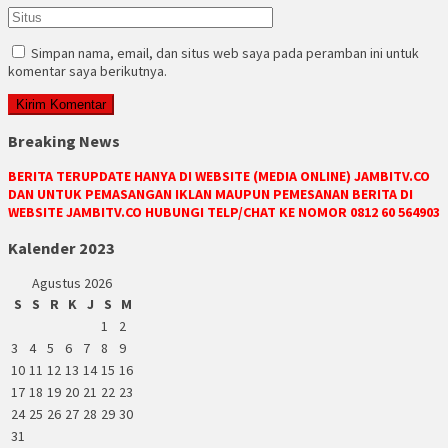
Simpan nama, email, dan situs web saya pada peramban ini untuk
komentar saya berikutnya.
Breaking News
BERITA TERUPDATE HANYA DI WEBSITE (MEDIA ONLINE) JAMBITV.CO
DAN UNTUK PEMASANGAN IKLAN MAUPUN PEMESANAN BERITA DI
WEBSITE JAMBITV.CO HUBUNGI TELP/CHAT KE NOMOR 0812 60 564903
Kalender 2023
Agustus 2026
S
S
R
K
J
S
M
1
2
3
4
5
6
7
8
9
10
11
12
13
14
15
16
17
18
19
20
21
22
23
24
25
26
27
28
29
30
31