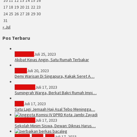
10
11
12
13
14
15
16
17
18
19
20
21
22
23
24
25
26
27
28
29
30
31
« Jul
Pos Terbaru
PERISTIWA
Juli 25, 2023
Akibat Kipas Angin, Satu Rumah Terbakar
Hukum
Juli 20, 2023
Demi Warisan Di Singapura, Kakak Seret A…
Sarolangun
Juli 17, 2023
Sumingrah Warga, Berkat Bakri Rumah Impi…
Tebo
Juli 17, 2023
Satu Lagi Jemaah Haji Asal Tebo Meningga…
Kota Jambi
Juli 17, 2023
Sekolah Minim Siswa, Dewan: Diknas Harus…
JambiTV
,
Politik
,
Tebo
Juli 17, 2023