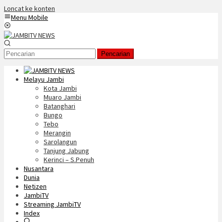
Loncat ke konten
Menu Mobile
Pencarian
Melayu Jambi
Kota Jambi
Muaro Jambi
Batanghari
Bungo
Tebo
Merangin
Sarolangun
Tanjung Jabung
Kerinci – S.Penuh
Nusantara
Dunia
Netizen
JambiTV
Streaming JambiTV
Index