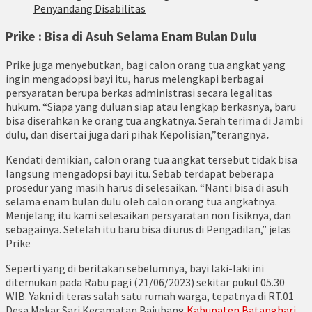
Penyandang Disabilitas
Prike : Bisa di Asuh Selama Enam Bulan Dulu
Prike juga menyebutkan, bagi calon orang tua angkat yang
ingin mengadopsi bayi itu, harus melengkapi berbagai
persyaratan berupa berkas administrasi secara legalitas
hukum. “Siapa yang duluan siap atau lengkap berkasnya, baru
bisa diserahkan ke orang tua angkatnya. Serah terima di Jambi
dulu, dan disertai juga dari pihak Kepolisian,”terangnya
.
Kendati demikian, calon orang tua angkat tersebut tidak bisa
langsung mengadopsi bayi itu. Sebab terdapat beberapa
prosedur yang masih harus di selesaikan. “Nanti bisa di asuh
selama enam bulan dulu oleh calon orang tua angkatnya.
Menjelang itu kami selesaikan persyaratan non fisiknya, dan
sebagainya. Setelah itu baru bisa di urus di Pengadilan,” jelas
Prike
Seperti yang di beritakan sebelumnya, bayi laki-laki ini
ditemukan pada Rabu pagi (21/06/2023) sekitar pukul 05.30
WIB. Yakni di teras salah satu rumah warga, tepatnya di RT.01
Desa Mekar Sari Kecamatan Bajubang
Kabupaten Batanghari
.