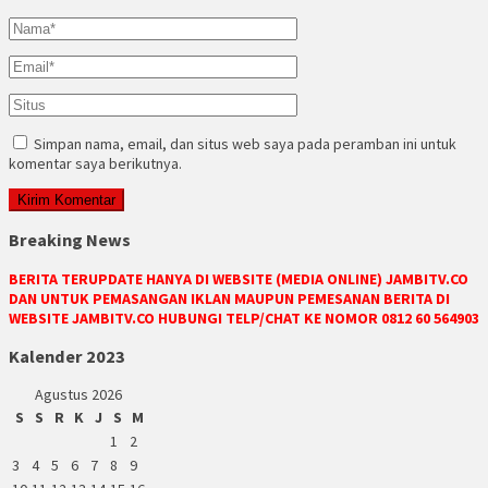
Simpan nama, email, dan situs web saya pada peramban ini untuk
komentar saya berikutnya.
Breaking News
BERITA TERUPDATE HANYA DI WEBSITE (MEDIA ONLINE) JAMBITV.CO
DAN UNTUK PEMASANGAN IKLAN MAUPUN PEMESANAN BERITA DI
WEBSITE JAMBITV.CO HUBUNGI TELP/CHAT KE NOMOR 0812 60 564903
Kalender 2023
Agustus 2026
S
S
R
K
J
S
M
1
2
3
4
5
6
7
8
9