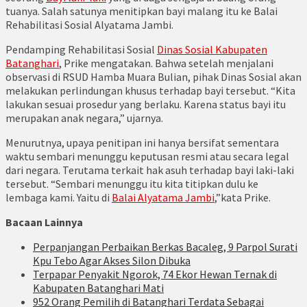
tuanya. Salah satunya menitipkan bayi malang itu ke Balai
Rehabilitasi Sosial Alyatama Jambi.
Pendamping Rehabilitasi Sosial
Dinas Sosial Kabupaten
Batanghari
, Prike mengatakan. Bahwa setelah menjalani
observasi di RSUD Hamba Muara Bulian, pihak Dinas Sosial akan
melakukan perlindungan khusus terhadap bayi tersebut. “Kita
lakukan sesuai prosedur yang berlaku. Karena status bayi itu
merupakan anak negara,” ujarnya.
Menurutnya, upaya penitipan ini hanya bersifat sementara
waktu sembari menunggu keputusan resmi atau secara legal
dari negara. Terutama terkait hak asuh terhadap bayi laki-laki
tersebut. “Sembari menunggu itu kita titipkan dulu ke
lembaga kami. Yaitu di
Balai Alyatama Jambi
,”kata Prike.
Bacaan Lainnya
Perpanjangan Perbaikan Berkas Bacaleg, 9 Parpol Surati
Kpu Tebo Agar Akses Silon Dibuka
Terpapar Penyakit Ngorok, 74 Ekor Hewan Ternak di
Kabupaten Batanghari Mati
952 Orang Pemilih di Batanghari Terdata Sebagai