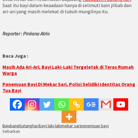
Saat itu bayi dalam keaadaan hanya di selimuti kain jilbab dan
ari-ari yang masih melekat di tubuh mungilnya itu.
Reporter : Pirdana Atrio
Baca Juga :
Masih Ada Ari-Ari, Bayi Laki-Laki Tergeletak di Teras Rumah
Warga
Penemuan Bayi Di Mekar Sari, Polisi Selidiki Identitas Orang
Tua Bayi
Bajubang
batanghari
bayi laki-laki
mekar sari
penemuan bayi
Sebarkan