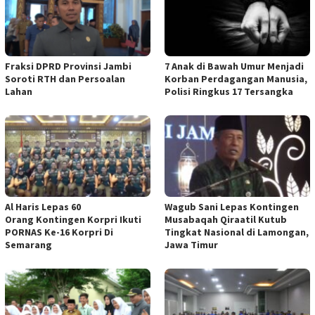
Fraksi DPRD Provinsi Jambi
7 Anak di Bawah Umur Menjadi
Soroti RTH dan Persoalan
Korban Perdagangan Manusia,
Lahan
Polisi Ringkus 17 Tersangka
Al Haris Lepas 60
Wagub Sani Lepas Kontingen
Orang Kontingen Korpri Ikuti
Musabaqah Qiraatil Kutub
PORNAS Ke-16 Korpri Di
Tingkat Nasional di Lamongan,
Semarang
Jawa Timur