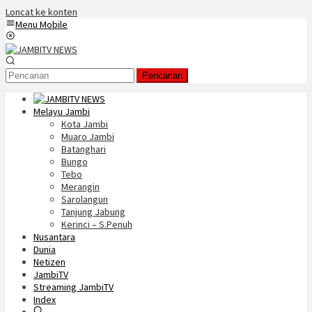
Loncat ke konten
Menu Mobile
Pencarian
Melayu Jambi
Kota Jambi
Muaro Jambi
Batanghari
Bungo
Tebo
Merangin
Sarolangun
Tanjung Jabung
Kerinci – S.Penuh
Nusantara
Dunia
Netizen
JambiTV
Streaming JambiTV
Index