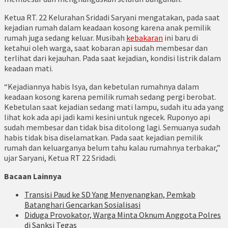
Ketua RT. 22 Kelurahan Sridadi Saryani mengatakan, pada saat
kejadian rumah dalam keadaan kosong karena anak pemilik
rumah juga sedang keluar. Musibah
kebakaran
ini baru di
ketahui oleh warga, saat kobaran api sudah membesar dan
terlihat dari kejauhan. Pada saat kejadian, kondisi listrik dalam
keadaan mati.
“Kejadiannya habis Isya, dan kebetulan rumahnya dalam
keadaan kosong karena pemilik rumah sedang pergi berobat.
Kebetulan saat kejadian sedang mati lampu, sudah itu ada yang
lihat kok ada api jadi kami kesini untuk ngecek. Ruponyo api
sudah membesar dan tidak bisa ditolong lagi. Semuanya sudah
habis tidak bisa diselamatkan. Pada saat kejadian pemilik
rumah dan keluarganya belum tahu kalau rumahnya terbakar,”
ujar Saryani, Ketua RT 22 Sridadi.
Bacaan Lainnya
Transisi Paud ke SD Yang Menyenangkan, Pemkab
Batanghari Gencarkan Sosialisasi
Diduga Provokator, Warga Minta Oknum Anggota Polres
di Sanksi Tegas