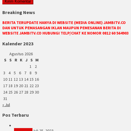
Breaking News
BERITA TERUPDATE HANYA DI WEBSITE (MEDIA ONLINE) JAMBITV.CO
DAN UNTUK PEMASANGAN IKLAN MAUPUN PEMESANAN BERITA DI
WEBSITE JAMBITV.CO HUBUNGI TELP/CHAT KE NOMOR 0812 60 564903
Kalender 2023
Agustus 2026
S
S
R
K
J
S
M
1
2
3
4
5
6
7
8
9
10
11
12
13
14
15
16
17
18
19
20
21
22
23
24
25
26
27
28
29
30
31
« Jul
Pos Terbaru
PERISTIWA
Juli 25, 2023