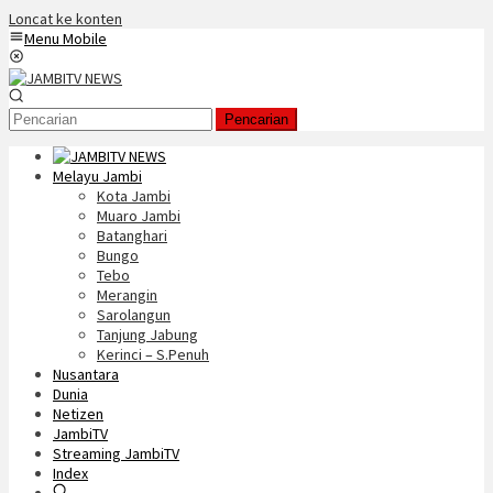
Loncat ke konten
Menu Mobile
Pencarian
Melayu Jambi
Kota Jambi
Muaro Jambi
Batanghari
Bungo
Tebo
Merangin
Sarolangun
Tanjung Jabung
Kerinci – S.Penuh
Nusantara
Dunia
Netizen
JambiTV
Streaming JambiTV
Index