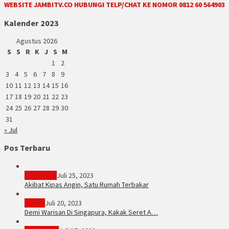
WEBSITE JAMBITV.CO HUBUNGI TELP/CHAT KE NOMOR 0812 60 564903
Kalender 2023
Agustus 2026
S
S
R
K
J
S
M
1
2
3
4
5
6
7
8
9
10
11
12
13
14
15
16
17
18
19
20
21
22
23
24
25
26
27
28
29
30
31
« Jul
Pos Terbaru
PERISTIWA
Juli 25, 2023
Akibat Kipas Angin, Satu Rumah Terbakar
Hukum
Juli 20, 2023
Demi Warisan Di Singapura, Kakak Seret A…