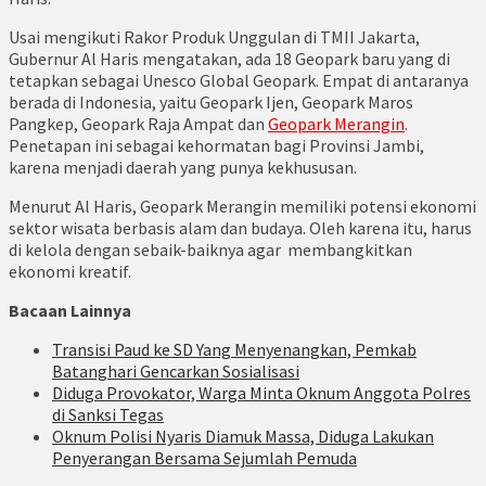
Usai mengikuti Rakor Produk Unggulan di TMII Jakarta,
Gubernur Al Haris mengatakan, ada 18 Geopark baru yang di
tetapkan sebagai Unesco Global Geopark. Empat di antaranya
berada di Indonesia, yaitu Geopark Ijen, Geopark Maros
Pangkep, Geopark Raja Ampat dan
Geopark Merangin
.
Penetapan ini sebagai kehormatan bagi Provinsi Jambi,
karena menjadi daerah yang punya kekhususan.
Menurut Al Haris, Geopark Merangin memiliki potensi ekonomi
sektor wisata berbasis alam dan budaya. Oleh karena itu, harus
di kelola dengan sebaik-baiknya agar membangkitkan
ekonomi kreatif.
Bacaan Lainnya
Transisi Paud ke SD Yang Menyenangkan, Pemkab
Batanghari Gencarkan Sosialisasi
Diduga Provokator, Warga Minta Oknum Anggota Polres
di Sanksi Tegas
Oknum Polisi Nyaris Diamuk Massa, Diduga Lakukan
Penyerangan Bersama Sejumlah Pemuda