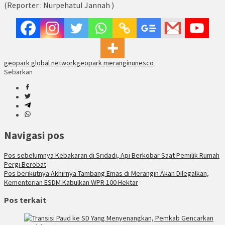
(Reporter : Nurpehatul Jannah )
geopark global network
geopark merangin
unesco
Sebarkan
Navigasi pos
Pos sebelumnya
Kebakaran di Sridadi, Api Berkobar Saat Pemilik Rumah
Pergi Berobat
Pos berikutnya
Akhirnya Tambang Emas di Merangin Akan Dilegalkan,
Kementerian ESDM Kabulkan WPR 100 Hektar
Pos terkait