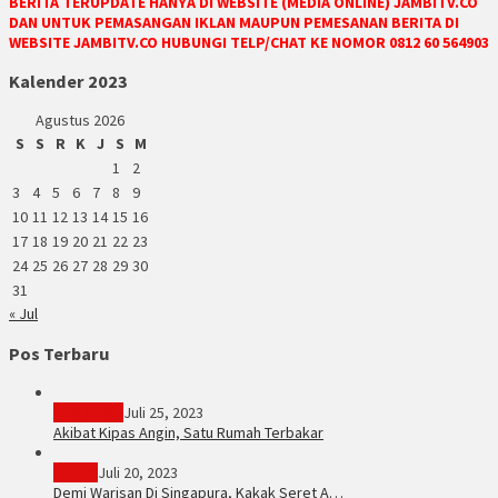
BERITA TERUPDATE HANYA DI WEBSITE (MEDIA ONLINE) JAMBITV.CO
DAN UNTUK PEMASANGAN IKLAN MAUPUN PEMESANAN BERITA DI
WEBSITE JAMBITV.CO HUBUNGI TELP/CHAT KE NOMOR 0812 60 564903
Kalender 2023
Agustus 2026
S
S
R
K
J
S
M
1
2
3
4
5
6
7
8
9
10
11
12
13
14
15
16
17
18
19
20
21
22
23
24
25
26
27
28
29
30
31
« Jul
Pos Terbaru
PERISTIWA
Juli 25, 2023
Akibat Kipas Angin, Satu Rumah Terbakar
Hukum
Juli 20, 2023
Demi Warisan Di Singapura, Kakak Seret A…