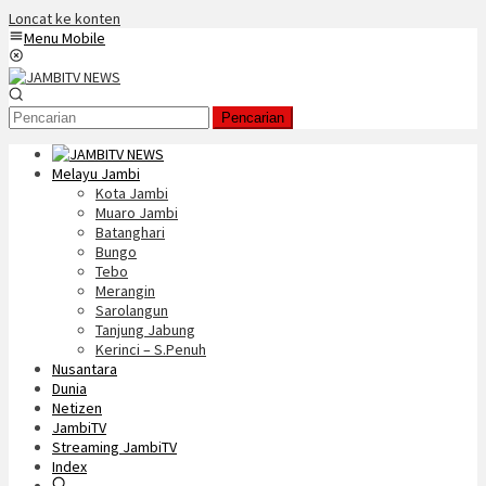
Loncat ke konten
Menu Mobile
Pencarian
Melayu Jambi
Kota Jambi
Muaro Jambi
Batanghari
Bungo
Tebo
Merangin
Sarolangun
Tanjung Jabung
Kerinci – S.Penuh
Nusantara
Dunia
Netizen
JambiTV
Streaming JambiTV
Index