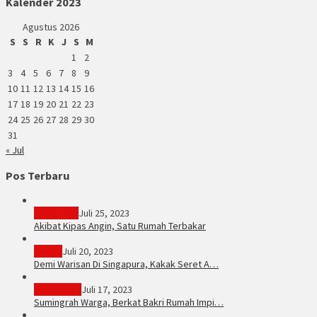
Kalender 2023
Agustus 2026
S
S
R
K
J
S
M
1
2
3
4
5
6
7
8
9
10
11
12
13
14
15
16
17
18
19
20
21
22
23
24
25
26
27
28
29
30
31
« Jul
Pos Terbaru
PERISTIWA
Juli 25, 2023
Akibat Kipas Angin, Satu Rumah Terbakar
Hukum
Juli 20, 2023
Demi Warisan Di Singapura, Kakak Seret A…
Sarolangun
Juli 17, 2023
Sumingrah Warga, Berkat Bakri Rumah Impi…