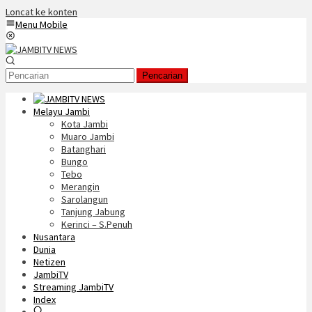
Loncat ke konten
Menu Mobile
Pencarian
Melayu Jambi
Kota Jambi
Muaro Jambi
Batanghari
Bungo
Tebo
Merangin
Sarolangun
Tanjung Jabung
Kerinci – S.Penuh
Nusantara
Dunia
Netizen
JambiTV
Streaming JambiTV
Index