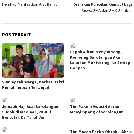
pos
Pemkab Manfaatkan Alat Berat
Resmikan Kurikulum Gambut Bagi
Siswa SMA dan SMK Gambut
POS TERKAIT
Cegah Aliran Menyimpang,
Kemenag Sarolangun Akan
Lakukan Monitoring ke Setiap
Ponpes
Sumingrah Warga, Berkat Bakri
Rumah Impian Terwujud
Jemaah Haji Asal Sarolangun
Tim Pakem Awasi 6 Aliran
Sudah di Madinah, 20 Juli
Menyimpang di Sarolangun
Bertolak Ke Tanah Air
Tim Macan Pseko Obrak – Abrik