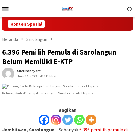
Loncat
Menu
ke
Mobile
konten
Konten Spesial
Beranda
Sarolangun
6.396 Pemilih Pemula di Sarolangun
Belum Memiliki E-KTP
Suci Mahayanti
Juni 14, 2023
411 Dilihat
Riduan, Kadis Dukcapil Sarolangun. Sumber Jambi Ekspres
Bagikan
Jambitv.co, Sarolangun
– Sebanyak
6.396 pemilih pemula di