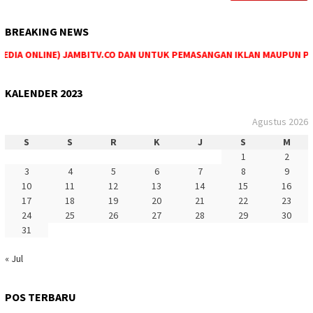
BREAKING NEWS
DIA ONLINE) JAMBITV.CO DAN UNTUK PEMASANGAN IKLAN MAUPUN PEMES
KALENDER 2023
Agustus 2026
S
S
R
K
J
S
M
1
2
3
4
5
6
7
8
9
10
11
12
13
14
15
16
17
18
19
20
21
22
23
24
25
26
27
28
29
30
31
« Jul
POS TERBARU