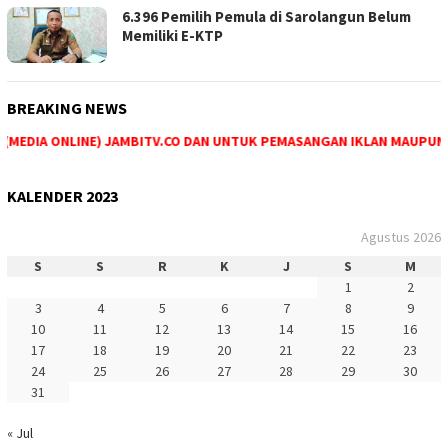
6.396 Pemilih Pemula di Sarolangun Belum
Memiliki E-KTP
BREAKING NEWS
MEDIA ONLINE) JAMBITV.CO DAN UNTUK PEMASANGAN IKLAN MAUPUN PEM
KALENDER 2023
Agustus 2026
S
S
R
K
J
S
M
1
2
3
4
5
6
7
8
9
10
11
12
13
14
15
16
17
18
19
20
21
22
23
24
25
26
27
28
29
30
31
« Jul