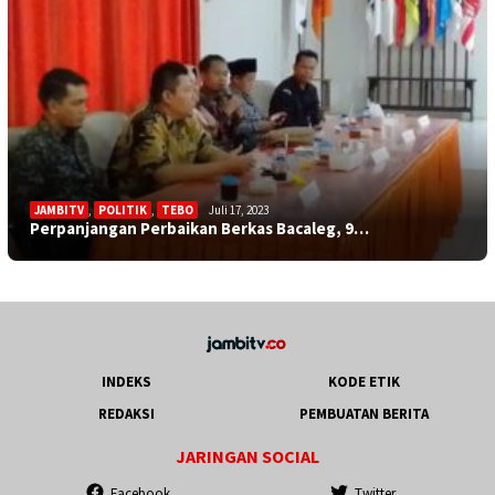
JAMBITV
,
POLITIK
,
TEBO
Juli 17, 2023
Perpanjangan Perbaikan Berkas Bacaleg, 9…
INDEKS
KODE ETIK
REDAKSI
PEMBUATAN BERITA
JARINGAN SOCIAL
Facebook
Twitter