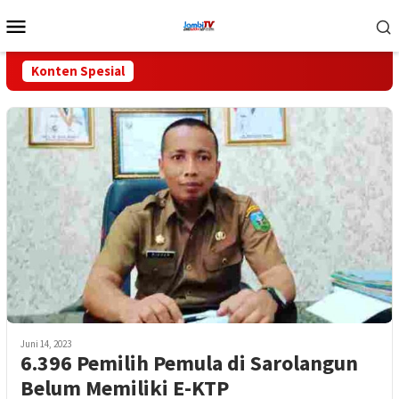
Loncat
Menu
ke
Mobile
konten
Konten Spesial
Juni 14, 2023
6.396 Pemilih Pemula di Sarolangun
Belum Memiliki E-KTP