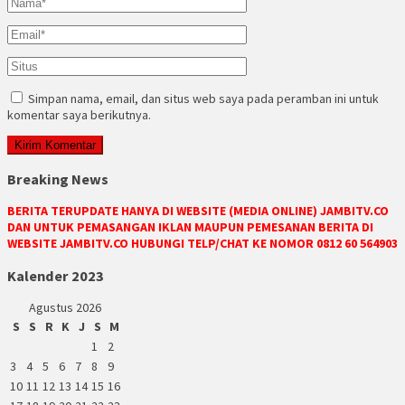
Simpan nama, email, dan situs web saya pada peramban ini untuk
komentar saya berikutnya.
Breaking News
BERITA TERUPDATE HANYA DI WEBSITE (MEDIA ONLINE) JAMBITV.CO
DAN UNTUK PEMASANGAN IKLAN MAUPUN PEMESANAN BERITA DI
WEBSITE JAMBITV.CO HUBUNGI TELP/CHAT KE NOMOR 0812 60 564903
Kalender 2023
Agustus 2026
S
S
R
K
J
S
M
1
2
3
4
5
6
7
8
9
10
11
12
13
14
15
16