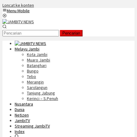
Loncat ke konten
Menu Mobile
Pencarian
Melayu Jambi
Kota Jambi
Muaro Jambi
Batanghari
Bungo
Tebo
Merangin
Sarolangun
Tanjung Jabung
Kerinci – S.Penuh
Nusantara
Dunia
Netizen
JambiTV
Streaming JambiTV
Index