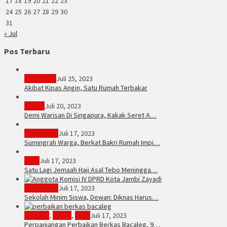
17
18
19
20
21
22
23
24
25
26
27
28
29
30
31
« Jul
Pos Terbaru
PERISTIWA
Juli 25, 2023
Akibat Kipas Angin, Satu Rumah Terbakar
Hukum
Juli 20, 2023
Demi Warisan Di Singapura, Kakak Seret A…
Sarolangun
Juli 17, 2023
Sumingrah Warga, Berkat Bakri Rumah Impi…
Tebo
Juli 17, 2023
Satu Lagi Jemaah Haji Asal Tebo Meningga…
Kota Jambi
Juli 17, 2023
Sekolah Minim Siswa, Dewan: Diknas Harus…
JambiTV
,
Politik
,
Tebo
Juli 17, 2023
Perpanjangan Perbaikan Berkas Bacaleg, 9…