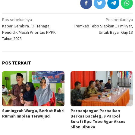
Navigasi
Pos sebelumnya
Pos berikutnya
Kabar Gembira…!!! Tenaga
Pemkab Tebo Siapkan 17 miliyar,
pos
Pendidik Masih Prioritas PPPK
Untuk Bayar Gaji 13
Tahun 2023
POS TERKAIT
Sumingrah Warga, Berkat Bakri
Perpanjangan Perbaikan
Rumah Impian Terwujud
Berkas Bacaleg, 9 Parpol
Surati Kpu Tebo Agar Akses
Silon Dibuka