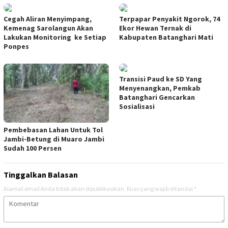
Cegah Aliran Menyimpang,
Terpapar Penyakit Ngorok, 74
Kemenag Sarolangun Akan
Ekor Hewan Ternak di
Lakukan Monitoring ke Setiap
Kabupaten Batanghari Mati
Ponpes
Transisi Paud ke SD Yang
Menyenangkan, Pemkab
Batanghari Gencarkan
Sosialisasi
Pembebasan Lahan Untuk Tol
Jambi-Betung di Muaro Jambi
Sudah 100 Persen
Tinggalkan Balasan
Alamat email Anda tidak akan dipublikasikan.
Ruas yang wajib ditandai
*