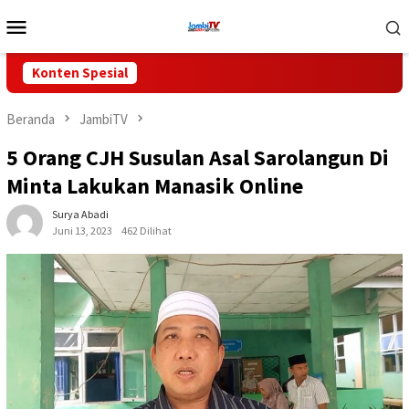
Loncat
Menu
ke
Mobile
konten
Konten Spesial
Beranda
JambiTV
5 Orang CJH Susulan Asal Sarolangun Di
Minta Lakukan Manasik Online
Surya Abadi
Juni 13, 2023
462 Dilihat