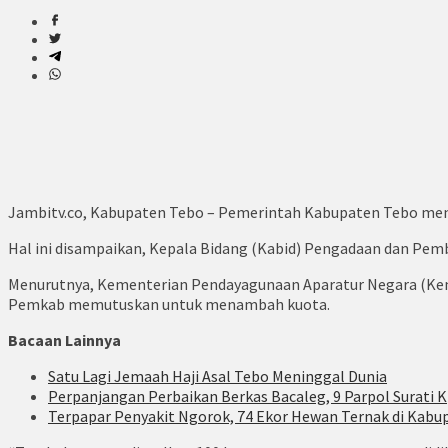
Jambitv.co, Kabupaten Tebo – Pemerintah Kabupaten Tebo mena
Hal ini disampaikan, Kepala Bidang (Kabid) Pengadaan dan P
Menurutnya, Kementerian Pendayagunaan Aparatur Negara (Keme
Pemkab memutuskan untuk menambah kuota.
Bacaan Lainnya
Satu Lagi Jemaah Haji Asal Tebo Meninggal Dunia
Perpanjangan Perbaikan Berkas Bacaleg, 9 Parpol Surati K
Terpapar Penyakit Ngorok, 74 Ekor Hewan Ternak di Kabu