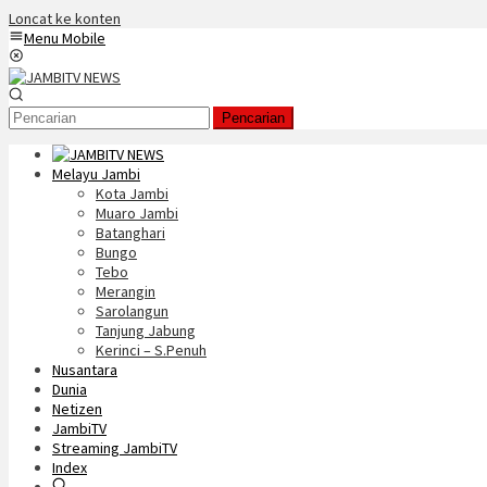
Loncat ke konten
Menu Mobile
Pencarian
Melayu Jambi
Kota Jambi
Muaro Jambi
Batanghari
Bungo
Tebo
Merangin
Sarolangun
Tanjung Jabung
Kerinci – S.Penuh
Nusantara
Dunia
Netizen
JambiTV
Streaming JambiTV
Index