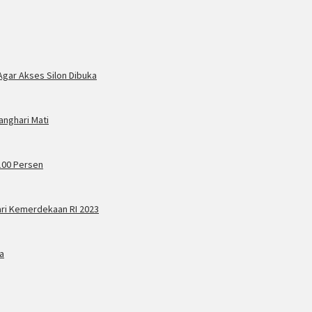
Agar Akses Silon Dibuka
anghari Mati
100 Persen
ari Kemerdekaan RI 2023
a