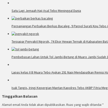
Satu Lagi Jemaah Haji Asal Tebo Meninggal Dunia
Perpanjangan Perbaikan Berkas Bacaleg, 9 Parpol Surati Kpu Tebo 
Terpapar Penyakit Ngorok, 74 Ekor Hewan Ternak di Kabupaten Bat
Pembebasan Lahan Untuk Tol Jambi-Betung di Muaro Jambi Sudah 
Lapas kelas II B Muara Tebo Ajukan 291 Napi Mendapatkan Remisi H
Isak Tangis, Iringi Kepergian Mantan Kapolres Tebo AKBP Fitria Meg
Tinggalkan Balasan
Alamat email Anda tidak akan dipublikasikan.
Ruas yang wajib ditandai
*