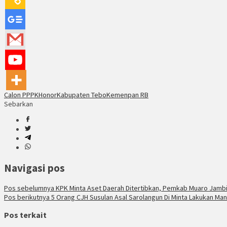
Calon PPPK
Honor
Kabupaten Tebo
Kemenpan RB
Sebarkan
Navigasi pos
Pos sebelumnya
KPK Minta Aset Daerah Ditertibkan, Pemkab Muaro Jamb
Pos berikutnya
5 Orang CJH Susulan Asal Sarolangun Di Minta Lakukan Man
Pos terkait