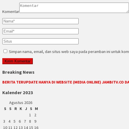
Komentar
Simpan nama, email, dan situs web saya pada peramban ini untuk kom
Breaking News
BERITA TERUPDATE HANYA DI WEBSITE (MEDIA ONLINE) JAMBITV.CO 
Kalender 2023
Agustus 2026
S
S
R
K
J
S
M
1
2
3
4
5
6
7
8
9
10
11
12
13
14
15
16