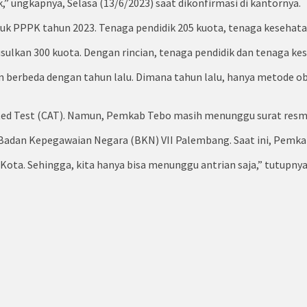
 ungkapnya, Selasa (13/6/2023) saat dikonfirmasi di kantornya.
tuk PPPK tahun 2023. Tenaga pendidik 205 kuota, tenaga kesehata
lkan 300 kuota. Dengan rincian, tenaga pendidik dan tenaga kes
 berbeda dengan tahun lalu. Dimana tahun lalu, hanya metode ob
ted Test (CAT). Namun, Pemkab Tebo masih menunggu surat resm
 Badan Kepegawaian Negara (BKN) VII Palembang. Saat ini, Pemkab 
ta. Sehingga, kita hanya bisa menunggu antrian saja,” tutupnya