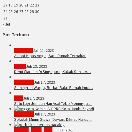
17
18
19
20
21
22
23
24
25
26
27
28
29
30
31
« Jul
Pos Terbaru
PERISTIWA
Juli 25, 2023
Akibat Kipas Angin, Satu Rumah Terbakar
Hukum
Juli 20, 2023
Demi Warisan Di Singapura, Kakak Seret A…
Sarolangun
Juli 17, 2023
Sumingrah Warga, Berkat Bakri Rumah Impi…
Tebo
Juli 17, 2023
Satu Lagi Jemaah Haji Asal Tebo Meningga…
Kota Jambi
Juli 17, 2023
Sekolah Minim Siswa, Dewan: Diknas Harus…
JambiTV
,
Politik
,
Tebo
Juli 17, 2023