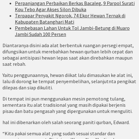
Perpanjangan Perbaikan Berkas Bacaleg, 9 Parpol Surati
Kpu Tebo Agar Akses Silon Dibuka
Terpapar Penyakit Ngorok, 74 Ekor Hewan Ternak di
Kabupaten Batanghari Mati
Pembebasan Lahan Untuk Tol Jambi-Betung di Muaro
Jambi Sudah 100 Persen
Diantaranya disini ada alat berbentuk ruangan persegi empat,
difungsikan untuk merebahkan hewan qurban lebih cepat dan
sebagai antisipasi hewan lepas saat akan direbahkan maupun
saat rebah.
Yaitu penggunaannya, hewan diikat lalu dimasukan ke alat ini,
lalu di dorong ke tempat penyembelihan, selanjutnta pengikat
dilepas dan siap dikuliti.
Di tempat ini pun menggunakan mesin pemotong tulang,
sementara itu alat tradisional yang masih dipakai berjenis
pisau dan batu pengasah yang dipergunakan untuk menguliti.
hal ini dibenarkan oleh salah seorang paniti qurban, Edward.
“Kita pakai semua alat yang sudah sesuai standar dan