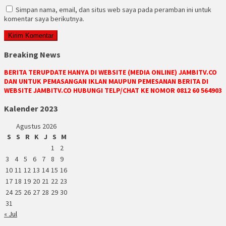
Simpan nama, email, dan situs web saya pada peramban ini untuk
komentar saya berikutnya.
Breaking News
BERITA TERUPDATE HANYA DI WEBSITE (MEDIA ONLINE) JAMBITV.CO
DAN UNTUK PEMASANGAN IKLAN MAUPUN PEMESANAN BERITA DI
WEBSITE JAMBITV.CO HUBUNGI TELP/CHAT KE NOMOR 0812 60 564903
Kalender 2023
Agustus 2026
S
S
R
K
J
S
M
1
2
3
4
5
6
7
8
9
10
11
12
13
14
15
16
17
18
19
20
21
22
23
24
25
26
27
28
29
30
31
« Jul