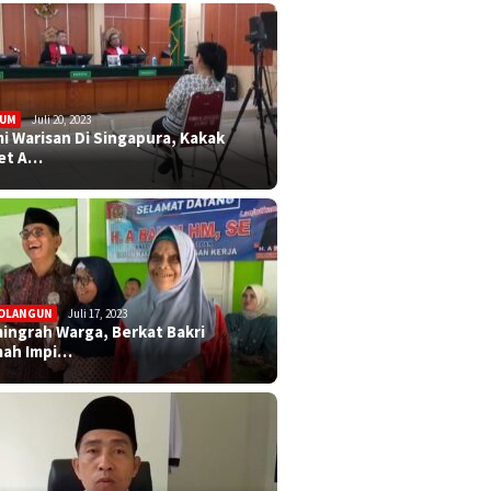
KUM
Juli 20, 2023
i Warisan Di Singapura, Kakak
et A…
OLANGUN
Juli 17, 2023
ingrah Warga, Berkat Bakri
ah Impi…