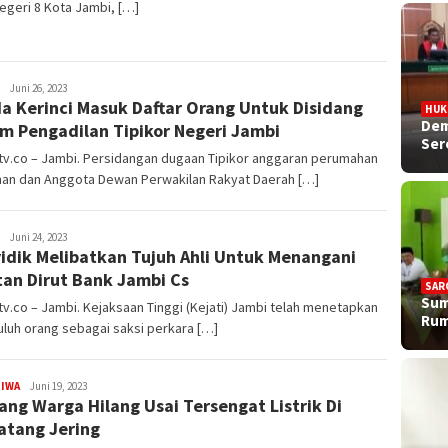
geri 8 Kota Jambi, […]
Doli
Juni 26, 2023
a Kerinci Masuk Daftar Orang Untuk Disidang
Maulana
HU
Dem
m Pengadilan Tipikor Negeri Jambi
Ser
tv.co – Jambi. Persidangan dugaan Tipikor anggaran perumahan
nan dan Anggota Dewan Perwakilan Rakyat Daerah […]
Doli
Juni 24, 2023
idik Melibatkan Tujuh Ahli Untuk Menangani
Maulana
an Dirut Bank Jambi Cs
SAR
Sum
v.co – Jambi. Kejaksaan Tinggi (Kejati) Jambi telah menetapkan
Rum
uluh orang sebagai saksi perkara […]
TIWA
Doli
Juni 19, 2023
ang Warga Hilang Usai Tersengat Listrik Di
Maulana
tang Jering