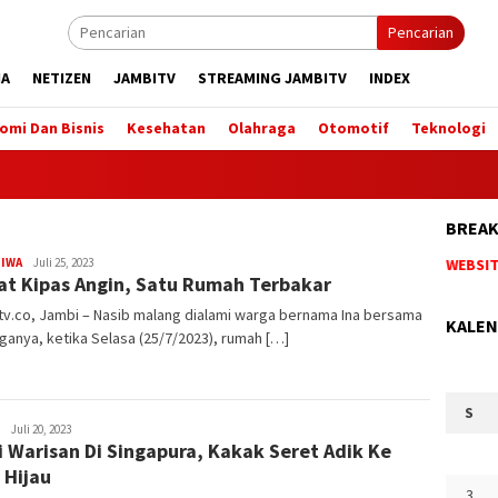
Pencarian
IA
NETIZEN
JAMBITV
STREAMING JAMBITV
INDEX
omi Dan Bisnis
Kesehatan
Olahraga
Otomotif
Teknologi
BREAK
TIWA
Doli
Juli 25, 2023
BERITA TERUPDATE HANYA DI WEBSITE 
at Kipas Angin, Satu Rumah Terbakar
Maulana
v.co, Jambi – Nasib malang dialami warga bernama Ina bersama
KALEN
ganya, ketika Selasa (25/7/2023), rumah […]
S
Doli
Juli 20, 2023
 Warisan Di Singapura, Kakak Seret Adik Ke
Maulana
 Hijau
3