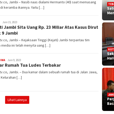
v.co, Jambi – Nasib naas dialami Hermanto (40) saat memasang
TEB
di keramba ikannya. Yaitu […]
Sat
Me
Doli
Juni 15, 2023
ti Jambi Sita Uang Rp. 23 Miliar Atas Kasus Dirut
Maulana
 9 Jambi
v.co, Jambi – Kejaksaan Tinggi (Kejati) Jambi terpantau tim
n media ini telah menyita uang […]
KOT
Sek
Ha
TIWA
Doli
Juni 9, 2023
r Rumah Tua Ludes Terbakar
Maulana
v.co, Jambi. – Dua kamar dalam sebuah rumah tua di Jalan Jawa,
, Kelurahan […]
JAM
Per
Lihat Lainnya
Bac