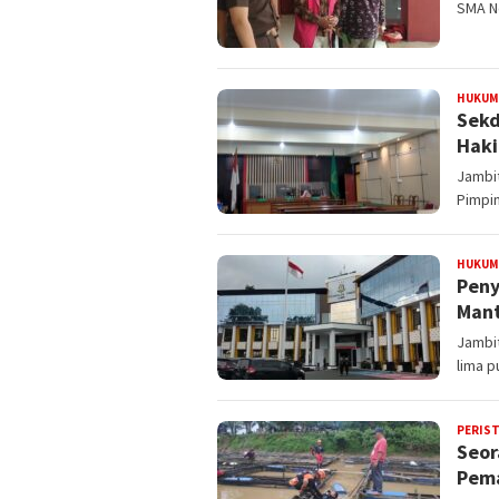
SMA Ne
HUKUM
Sekd
Haki
Jambi
Pimpi
HUKUM
Peny
Mant
Jambit
lima p
PERIS
Seor
Pema