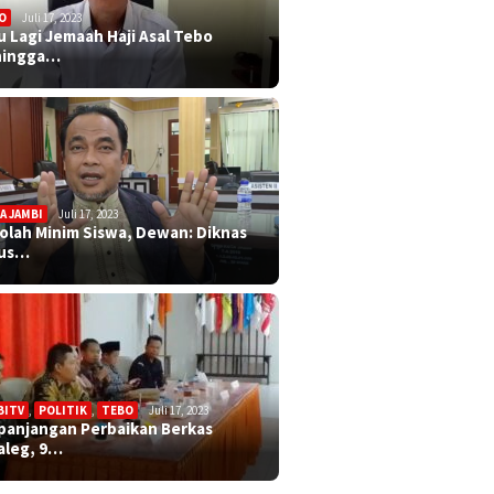
O
Juli 17, 2023
u Lagi Jemaah Haji Asal Tebo
ningga…
A JAMBI
Juli 17, 2023
olah Minim Siswa, Dewan: Diknas
rus…
BITV
,
POLITIK
,
TEBO
Juli 17, 2023
panjangan Perbaikan Berkas
aleg, 9…