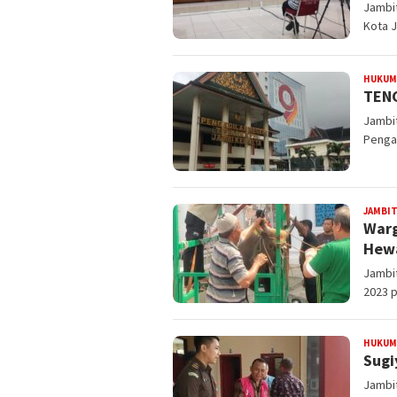
Jambi
Kota J
HUKUM
TENG
Jambit
Pengad
JAMBI
Warg
Hew
Jambit
2023 p
HUKUM
Sugi
Jambit