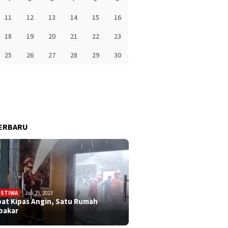
11
12
13
14
15
16
18
19
20
21
22
23
25
26
27
28
29
30
ERBARU
ISTIWA
Juli 25, 2023
bat Kipas Angin, Satu Rumah
bakar