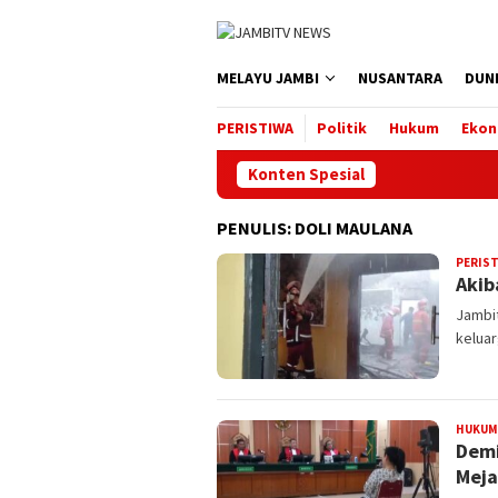
Loncat
ke
konten
MELAYU JAMBI
NUSANTARA
DUN
PERISTIWA
Politik
Hukum
Ekon
Konten Spesial
PENULIS:
DOLI MAULANA
PERIS
Akib
Jambit
keluar
HUKUM
Demi
Meja