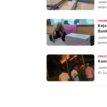
Jambit
lampu 
HUKUM
Keja
Bank
Jambit
liputa
PERIS
Kama
Jambit
RT. 22