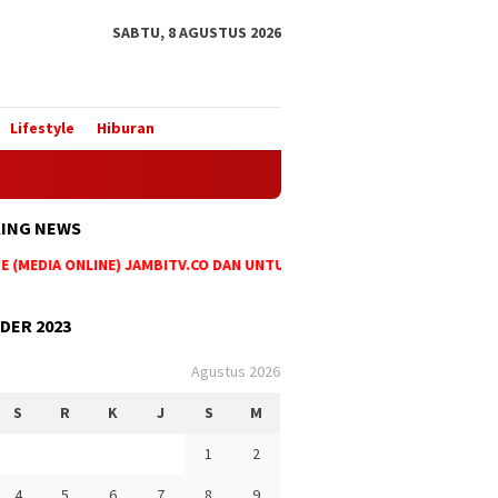
SABTU, 8 AGUSTUS 2026
Lifestyle
Hiburan
ING NEWS
(MEDIA ONLINE) JAMBITV.CO DAN UNTUK PEMASANGAN IKLAN MAUPUN P
DER 2023
Agustus 2026
S
R
K
J
S
M
1
2
4
5
6
7
8
9