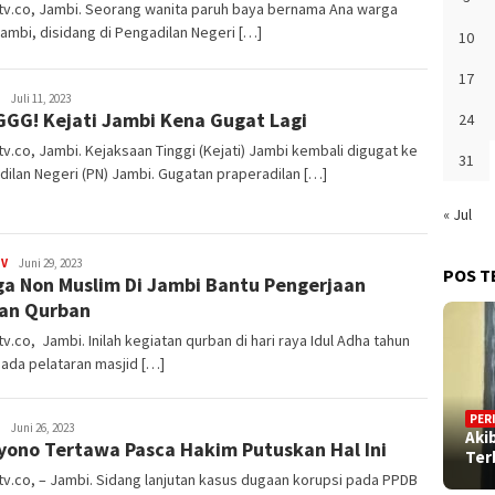
tv.co, Jambi. Seorang wanita paruh baya bernama Ana warga
ambi, disidang di Pengadilan Negeri […]
10
17
Doli
Juli 11, 2023
GG! Kejati Jambi Kena Gugat Lagi
Maulana
24
v.co, Jambi. Kejaksaan Tinggi (Kejati) Jambi kembali digugat ke
31
ilan Negeri (PN) Jambi. Gugatan praperadilan […]
« Jul
TV
Doli
Juni 29, 2023
POS T
a Non Muslim Di Jambi Bantu Pengerjaan
Maulana
an Qurban
v.co, Jambi. Inilah kegiatan qurban di hari raya Idul Adha tahun
ada pelataran masjid […]
PER
Doli
Juni 26, 2023
Aki
yono Tertawa Pasca Hakim Putuskan Hal Ini
Maulana
Ter
v.co, – Jambi. Sidang lanjutan kasus dugaan korupsi pada PPDB