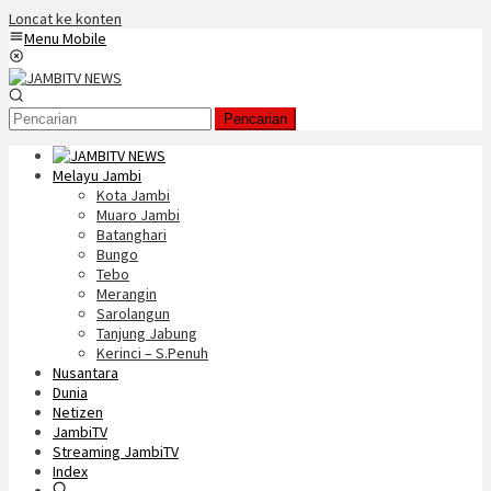
Loncat ke konten
Menu Mobile
Pencarian
Melayu Jambi
Kota Jambi
Muaro Jambi
Batanghari
Bungo
Tebo
Merangin
Sarolangun
Tanjung Jabung
Kerinci – S.Penuh
Nusantara
Dunia
Netizen
JambiTV
Streaming JambiTV
Index