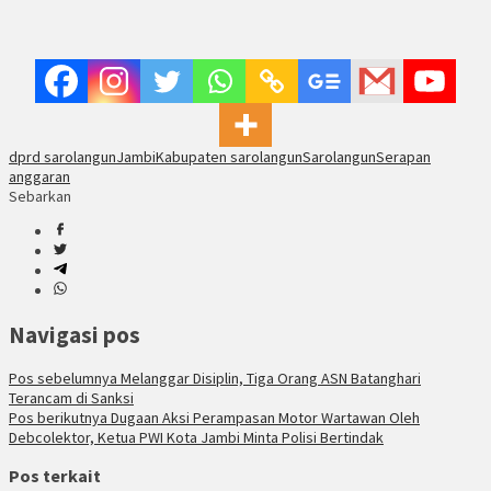
dprd sarolangun
Jambi
Kabupaten sarolangun
Sarolangun
Serapan
anggaran
Sebarkan
Navigasi pos
Pos sebelumnya
Melanggar Disiplin, Tiga Orang ASN Batanghari
Terancam di Sanksi
Pos berikutnya
Dugaan Aksi Perampasan Motor Wartawan Oleh
Debcolektor, Ketua PWI Kota Jambi Minta Polisi Bertindak
Pos terkait