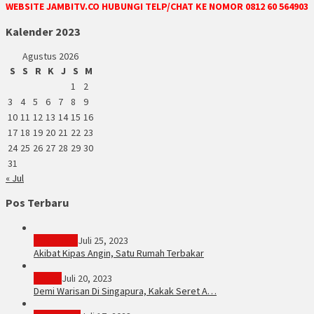
WEBSITE JAMBITV.CO HUBUNGI TELP/CHAT KE NOMOR 0812 60 564903
Kalender 2023
Agustus 2026
S
S
R
K
J
S
M
1
2
3
4
5
6
7
8
9
10
11
12
13
14
15
16
17
18
19
20
21
22
23
24
25
26
27
28
29
30
31
« Jul
Pos Terbaru
PERISTIWA
Juli 25, 2023
Akibat Kipas Angin, Satu Rumah Terbakar
Hukum
Juli 20, 2023
Demi Warisan Di Singapura, Kakak Seret A…