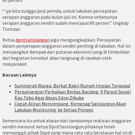
60 persen.
“ iya kita tunggu janji pemda, untuk lakukan percepatan
serapan anggaran pada bulan juli ini. Karena seharusnya
serapan anggaran sendiri sudah mencapai 60 persen.” Ungkap
Tontawi.
Ketua
dprd sarolangun
juga mengungkapkan. Percepatan
dalam penyerapan anggaran sendiri penting di lakukan. Hal ini
menyangkut dampak dari putaran ekonomi yang di timbulkan
dari kegiatan tersebut akan langsung di rasakan oleh
masyarakat.
Bacaan Lainnya
Sumingrah Warga, Berkat Bakri Rumah Impian Terwujud
Perpanjangan Perbaikan Berkas Bacaleg, 9 Parpol Surati
Kpu Tebo Agar Akses Silon Dibuka
Cegah Aliran Menyimpang, Kemenag Sarolangun Akan
Lakukan Monitoring ke Setiap Ponpes
Sementara itu untuk alasan dari lambannya realisasi anggaran
sendiri menurut ketua Dprd Sarolangun.pihaknya telah
memanggil pihak Skpd yang mana rata rata beralasan hal ini di