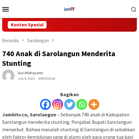
Loncat
Menu
ke
Mobile
konten
Konten Spesial
Beranda
Sarolangun
740 Anak di Sarolangun Menderita
Stunting
Suci Mahayanti
Juli 4, 2023
448 Dilihat
Bagikan
Jambitv.co, Sarolangun
– Sebanyak 740 anak di Kabupaten
Sarolangun menderita stunting. Penjabat Bupati Sarolangun
menyebut. Bahwa masalah stunting di Sarolangun di sebabkan
oleh faktor kemiskinan yang di alami oleh para orang tua bayi