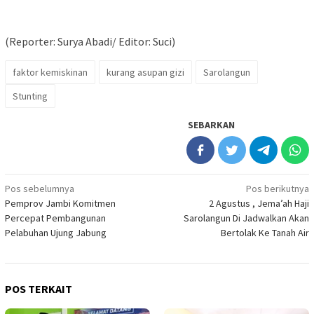
(Reporter: Surya Abadi/ Editor: Suci)
faktor kemiskinan
kurang asupan gizi
Sarolangun
Stunting
SEBARKAN
Navigasi
Pos sebelumnya
Pos berikutnya
Pemprov Jambi Komitmen
2 Agustus , Jema’ah Haji
pos
Percepat Pembangunan
Sarolangun Di Jadwalkan Akan
Pelabuhan Ujung Jabung
Bertolak Ke Tanah Air
POS TERKAIT