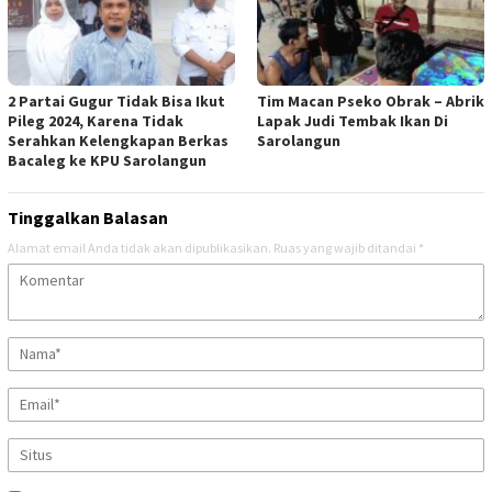
2 Partai Gugur Tidak Bisa Ikut
Tim Macan Pseko Obrak – Abrik
Pileg 2024, Karena Tidak
Lapak Judi Tembak Ikan Di
Serahkan Kelengkapan Berkas
Sarolangun
Bacaleg ke KPU Sarolangun
Tinggalkan Balasan
Alamat email Anda tidak akan dipublikasikan.
Ruas yang wajib ditandai
*