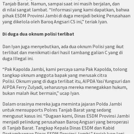
Tanjab Barat. Namun, sampai saat ini masih berjalan, dan
di nilai sangat lambat. “Informasi yang kami dapatkan, bahwa
pihak ESDM Provinsi Jambi di duga menjadi beking Perusahaan
yang dikelola oleh Baroq Angsari CS ini,” teriak Iyan.
Di duga dua oknum polisi terlibat
Dan Iyan juga menyebutkan, ada dua oknum Polisi yang ikut
terlibat dan menikmati dari hasil tambang galian C yang di
duga Illegal ini.
“Pak Kapolda Jambi, kami percaya sama Pak Kapolda, tolong
tangkap oknum anggota bapak yang merusak citra
Polisi. Oknum yang di duga terlibat itu, AIPDA Yasi Yungsuri dan
AIPDA Ferry Zulyadi, seharusnya mereka menegakkan hukum,
bukan malah ikut bermain,” ucap Iyan.
Dalam orasinya mereka juga meminta jajaran Polda Jambi
untuk mensupports Polres Tanjab Barat yang sedang
mengusut kasus ini. “Dugaan kami, Dinas ESDM Provinsi Jambi
menjadi pelindung perusahaan Baroq Angsari yang beroperasi
di Tanjab Barat. Tangkap Kepala Dinas ESDM dan Kabid
Pertambangan Dinas ESDM Provinsi Jambi,” teriak Iyan lagi.