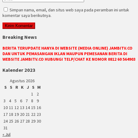
Simpan nama, email, dan situs web saya pada peramban ini untuk
komentar saya berikutnya.
Breaking News
BERITA TERUPDATE HANYA DI WEBSITE (MEDIA ONLINE) JAMBITV.CO
DAN UNTUK PEMASANGAN IKLAN MAUPUN PEMESANAN BERITA DI
WEBSITE JAMBITV.CO HUBUNGI TELP/CHAT KE NOMOR 0812 60 564903
Kalender 2023
Agustus 2026
S
S
R
K
J
S
M
1
2
3
4
5
6
7
8
9
10
11
12
13
14
15
16
17
18
19
20
21
22
23
24
25
26
27
28
29
30
31
« Jul