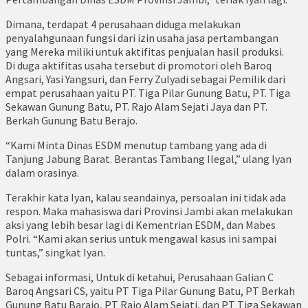
Dimana, terdapat 4 perusahaan diduga melakukan
penyalahgunaan fungsi dari izin usaha jasa pertambangan
yang Mereka miliki untuk aktifitas penjualan hasil produksi.
Di duga aktifitas usaha tersebut di promotori oleh Baroq
Angsari, Yasi Yangsuri, dan Ferry Zulyadi sebagai Pemilik dari
empat perusahaan yaitu PT. Tiga Pilar Gunung Batu, PT. Tiga
Sekawan Gunung Batu, PT. Rajo Alam Sejati Jaya dan PT.
Berkah Gunung Batu Berajo.
“Kami Minta Dinas ESDM menutup tambang yang ada di
Tanjung Jabung Barat. Berantas Tambang Ilegal,” ulang Iyan
dalam orasinya.
Terakhir kata Iyan, kalau seandainya, persoalan ini tidak ada
respon. Maka mahasiswa dari Provinsi Jambi akan melakukan
aksi yang lebih besar lagi di Kementrian ESDM, dan Mabes
Polri. “Kami akan serius untuk mengawal kasus ini sampai
tuntas,” singkat Iyan.
Sebagai informasi, Untuk di ketahui, Perusahaan Galian C
Baroq Angsari CS, yaitu PT Tiga Pilar Gunung Batu, PT Berkah
Gunung Batu Barajo, PT Rajo Alam Sejati, dan PT Tiga Sekawan