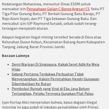
Kedatangan Mahasiswa, menuntut Dinas ESDM untuk
mencabut izin
Perusahaan Galian C Baroq Angsari CS
. Yaitu PT
Tiga Pilar Gunung Batu, PT Berkah Gunung Batu Barajo, PT
Rajo Alam Sejati, dan PT Tiga Sekawan Gunung Batu. Dan
mencabut izin IUP Raymond Suryadi, sebab sudah terang-
terangan menyalahi aturan.
Adapun kegiatan Ilegal mining tersebut berada di Desa atau
Kelurahan Dusun Kebun, Kecamatan Batang Asam Kabupaten
Tanjung Jabung Barat Provinsi Jambi.
Bacaan Lainnya
Demi Warisan Di Singapura, Kakak Seret Adik Ke Meja
Hijau
Sidang Pertama Terdakwa Perbuatan Tidak
Menyenangkan, Hakim Perintahkan Hendri Gunawan
Dikembalikan Ke Rutan
Pembobol Rumah yang Viral di Eka Jaya Belum
Tertangkap, Pelaku Ternyata Gunakan Plat Palsu
Iyan Korlap Aksi menyerukan bahwa, kasus dugaan illegal
minning ini juga sudah di lakukan penyelidikan oleh Polres