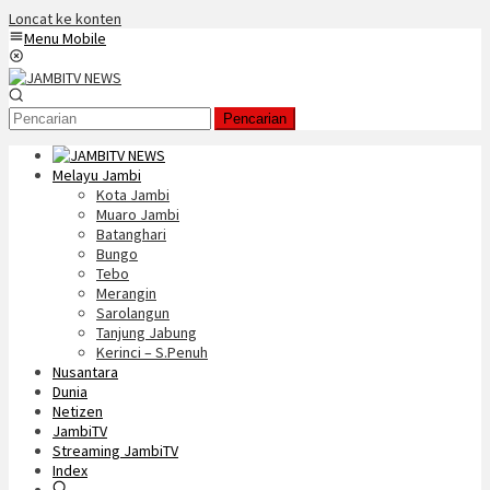
Loncat ke konten
Menu Mobile
Pencarian
Melayu Jambi
Kota Jambi
Muaro Jambi
Batanghari
Bungo
Tebo
Merangin
Sarolangun
Tanjung Jabung
Kerinci – S.Penuh
Nusantara
Dunia
Netizen
JambiTV
Streaming JambiTV
Index