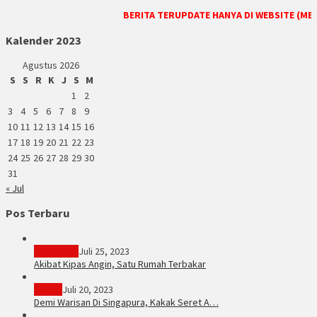
BERITA TERUPDATE HANYA DI WEBSITE (MED
Kalender 2023
Agustus 2026
S
S
R
K
J
S
M
1
2
3
4
5
6
7
8
9
10
11
12
13
14
15
16
17
18
19
20
21
22
23
24
25
26
27
28
29
30
31
« Jul
Pos Terbaru
PERISTIWA
Juli 25, 2023
Akibat Kipas Angin, Satu Rumah Terbakar
Hukum
Juli 20, 2023
Demi Warisan Di Singapura, Kakak Seret A…