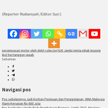
(Reporter: Rudiansyah /Editor: Suci )
perampasan motor oleh debt colector
YLKI Jambi minta pihak leasing
ikut bertanggun jawab
Sebarkan
Navigasi pos
Pos sebelumnya
Jadi Korban Penipuan dan Penggelapan, WNA Malaysia
Alami Kerugian Rp 600 Juta
Pos berikutnya
Hadir Pada Pembukaan Porprov Jambi 2023, Maulana