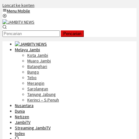
Loncat ke konten
Menu Mobile
Pencarian
Melayu Jambi
Kota Jambi
Muaro Jambi
Batanghari
Bungo
Tebo
Merangin
Sarolangun
Tanjung Jabung
Kerinci – S.Penuh
Nusantara
Dunia
Netizen
JambiTV
Streaming JambiTV
Index