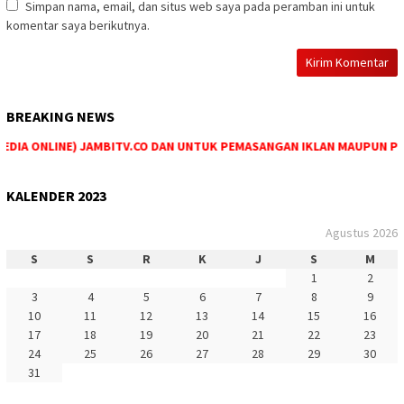
Simpan nama, email, dan situs web saya pada peramban ini untuk
komentar saya berikutnya.
BREAKING NEWS
IA ONLINE) JAMBITV.CO DAN UNTUK PEMASANGAN IKLAN MAUPUN PEMESA
KALENDER 2023
Agustus 2026
S
S
R
K
J
S
M
1
2
3
4
5
6
7
8
9
10
11
12
13
14
15
16
17
18
19
20
21
22
23
24
25
26
27
28
29
30
31