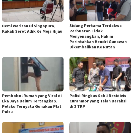
Sidang Pertama Terdakwa
Demi Warisan Di Singapura,
Perbuatan Tidak
Kakak Seret Adik Ke Meja Hijau
Menyenangkan, Hakim
Perintahkan Hendri Gunawan
Dikembalikan Ke Rutan
Pembobol Rumah yang Viral di
Polisi Ringkus Sabli Residivis
Eka Jaya Belum Tertangkap,
Curanmor yang Telah Beraksi
Pelaku Ternyata Gunakan Plat
di 3 TKP
Palsu