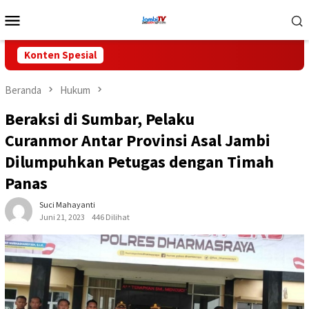
Loncat
Menu
ke
Mobile
konten
Konten Spesial
Beranda
Hukum
Beraksi di Sumbar, Pelaku
Curanmor Antar Provinsi Asal Jambi
Dilumpuhkan Petugas dengan Timah
Panas
Suci Mahayanti
Juni 21, 2023
446 Dilihat