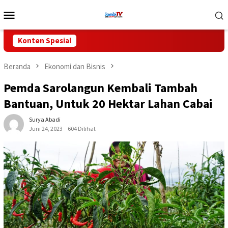
Loncat
Menu
ke
Mobile
konten
Konten Spesial
Beranda
Ekonomi dan Bisnis
Pemda Sarolangun Kembali Tambah
Bantuan, Untuk 20 Hektar Lahan Cabai
Surya Abadi
Juni 24, 2023
604 Dilihat