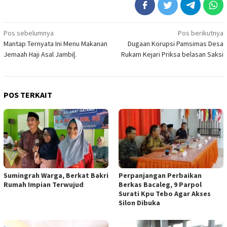
Navigasi
Pos sebelumnya
Pos berikutnya
Mantap Ternyata Ini Menu Makanan
Dugaan Korupsi Pamsimas Desa
pos
Jemaah Haji Asal Jambi|.
Rukam Kejari Priksa belasan Saksi
POS TERKAIT
Sumingrah Warga, Berkat Bakri
Perpanjangan Perbaikan
Rumah Impian Terwujud
Berkas Bacaleg, 9 Parpol
Surati Kpu Tebo Agar Akses
Silon Dibuka