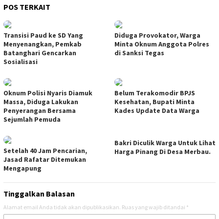
POS TERKAIT
Transisi Paud ke SD Yang
Diduga Provokator, Warga
Menyenangkan, Pemkab
Minta Oknum Anggota Polres
Batanghari Gencarkan
di Sanksi Tegas
Sosialisasi
Oknum Polisi Nyaris Diamuk
Belum Terakomodir BPJS
Massa, Diduga Lakukan
Kesehatan, Bupati Minta
Penyerangan Bersama
Kades Update Data Warga
Sejumlah Pemuda
Bakri Diculik Warga Untuk Lihat
Setelah 40 Jam Pencarian,
Harga Pinang Di Desa Merbau.
Jasad Rafatar Ditemukan
Mengapung
Tinggalkan Balasan
Alamat email Anda tidak akan dipublikasikan.
Ruas yang wajib ditandai
*