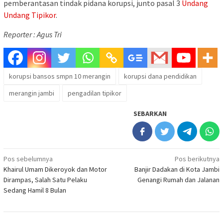
pemberantasan tindak pidana korupsi, junto pasal 3
Undang
Undang Tipikor
.
Reporter : Agus Tri
korupsi bansos smpn 10 merangin
korupsi dana pendidikan
merangin jambi
pengadilan tipikor
SEBARKAN
Navigasi
Pos sebelumnya
Pos berikutnya
Khairul Umam Dikeroyok dan Motor
Banjir Dadakan di Kota Jambi
pos
Dirampas, Salah Satu Pelaku
Genangi Rumah dan Jalanan
Sedang Hamil 8 Bulan