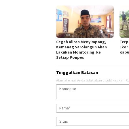
Cegah Aliran Menyimpang,
Terp
Kemenag Sarolangun Akan
Ekor
Lakukan Monitoring ke
Kabu
Setiap Ponpes
Tinggalkan Balasan
Alamat email Anda tidak akan dipublikasikan.
Ru