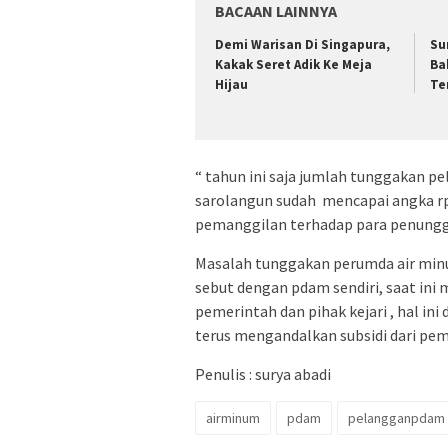
BACAAN LAINNYA
Demi Warisan Di Singapura,
Su
Kakak Seret Adik Ke Meja
Ba
Hijau
Te
“ tahun ini saja jumlah tunggakan p
sarolangun sudah mencapai angka rp
pemanggilan terhadap para penungga
Masalah tunggakan perumda air minum
sebut dengan pdam sendiri, saat ini
pemerintah dan pihak kejari , hal ini
terus mengandalkan subsidi dari pe
Penulis : surya abadi
airminum
pdam
pelangganpdam