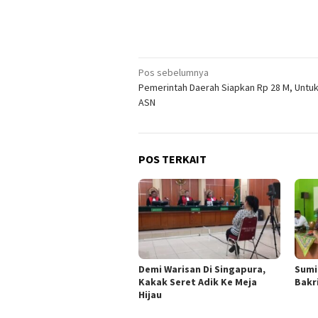
Navigasi
Pos sebelumnya
Pemerintah Daerah Siapkan Rp 28 M, Untuk 
pos
ASN
POS TERKAIT
Demi Warisan Di Singapura,
Sumi
Kakak Seret Adik Ke Meja
Bakr
Hijau