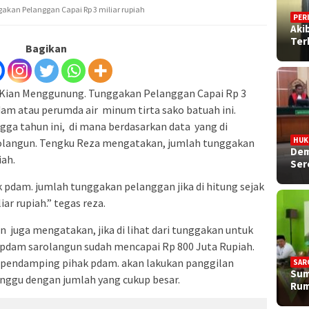
akan Pelanggan Capai Rp 3 miliar rupiah
PER
Aki
Ter
Bagikan
– Kian Menggunung. Tunggakan Pelanggan Capai Rp 3
am atau perumda air minum tirta sako batuah ini.
ngga tahun ini, di mana berdasarkan data yang di
HU
arolangun. Tengku Reza mengatakan, jumlah tunggakan
Dem
iah.
Ser
hak pdam. jumlah tunggakan pelanggan jika di hitung sejak
ar rupiah.” tegas reza.
un juga mengatakan, jika di lihat dari tunggakan untuk
n pdam sarolangun sudah mencapai Rp 800 Juta Rupiah.
i pendamping pihak pdam. akan lakukan panggilan
SAR
Sum
nggu dengan jumlah yang cukup besar.
Rum