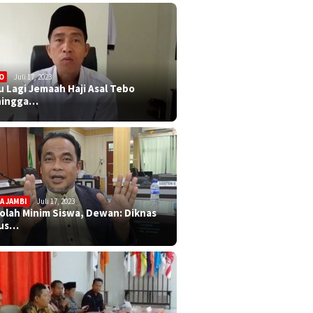
O
Juli 17, 2023
u Lagi Jemaah Haji Asal Tebo
ningga…
A JAMBI
Juli 17, 2023
olah Minim Siswa, Dewan: Diknas
rus…