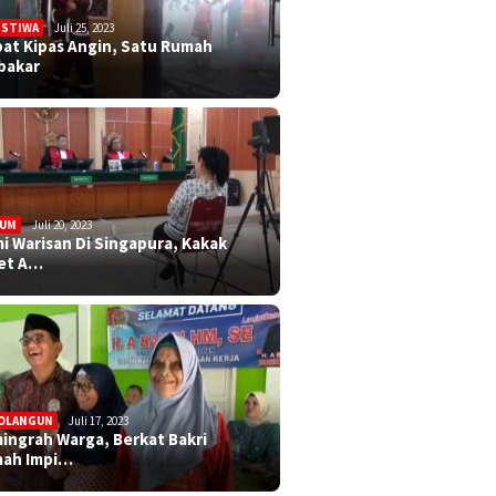
ISTIWA
Juli 25, 2023
bat Kipas Angin, Satu Rumah
bakar
KUM
Juli 20, 2023
i Warisan Di Singapura, Kakak
et A…
OLANGUN
Juli 17, 2023
ingrah Warga, Berkat Bakri
ah Impi…