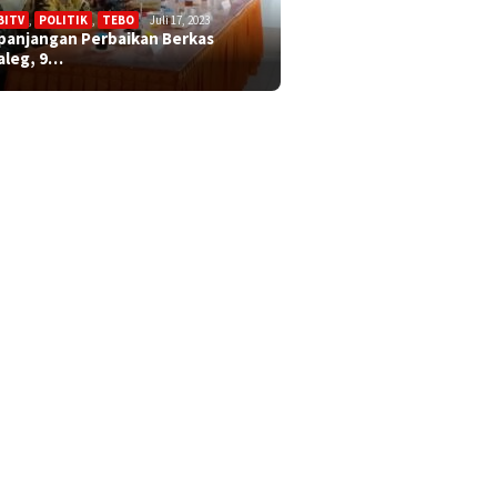
BITV
,
POLITIK
,
TEBO
Juli 17, 2023
panjangan Perbaikan Berkas
aleg, 9…