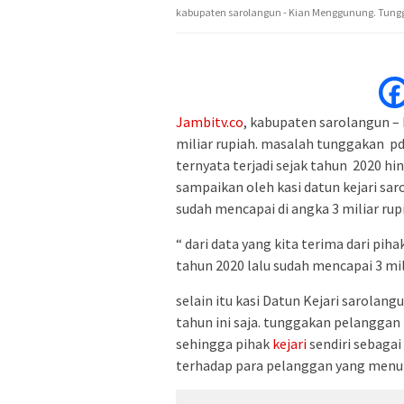
kabupaten sarolangun - Kian Menggunung. Tungg
Jambitv.co
, kabupaten sarolangun 
miliar rupiah. masalah tunggakan pd
ternyata terjadi sejak tahun 2020 hi
sampaikan oleh kasi datun kejari s
sudah mencapai di angka 3 miliar rup
“ dari data yang kita terima dari pi
tahun 2020 lalu sudah mencapai 3 mili
selain itu kasi Datun Kejari sarolang
tahun ini saja. tunggakan pelangga
sehingga pihak
kejari
sendiri sebaga
terhadap para pelanggan yang menu