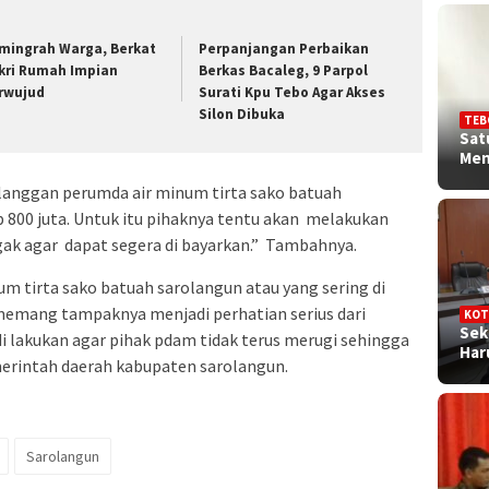
mingrah Warga, Berkat
Perpanjangan Perbaikan
kri Rumah Impian
Berkas Bacaleg, 9 Parpol
rwujud
Surati Kpu Tebo Agar Akses
Silon Dibuka
TEB
Sat
Me
elanggan perumda air minum tirta sako batuah
 800 juta. Untuk itu pihaknya tentu akan melakukan
k agar dapat segera di bayarkan.” Tambahnya.
 tirta sako batuah sarolangun atau yang sering di
 memang tampaknya menjadi perhatian serius dari
KOT
Sek
 di lakukan agar pihak pdam tidak terus merugi sehingga
Ha
merintah daerah kabupaten sarolangun.
Sarolangun