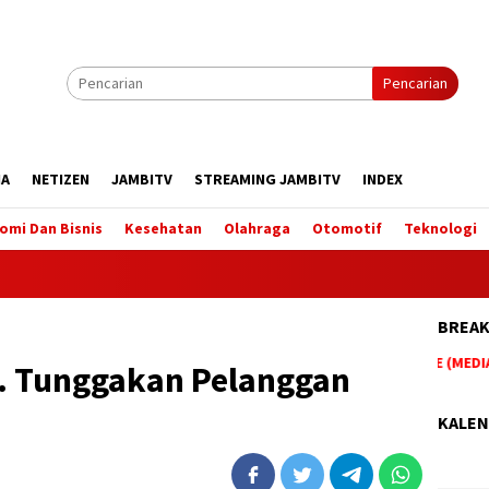
Pencarian
IA
NETIZEN
JAMBITV
STREAMING JAMBITV
INDEX
omi Dan Bisnis
Kesehatan
Olahraga
Otomotif
Teknologi
BREAK
BERITA TERUPDATE HANYA DI WEBSITE (MEDIA 
. Tunggakan Pelanggan
KALEN