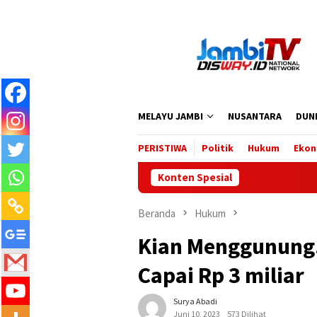
Loncat
ke
konten
MELAYU JAMBI
NUSANTARA
DUN
PERISTIWA
Politik
Hukum
Ekon
Konten Spesial
Beranda
Hukum
Kian Menggunung
Capai Rp 3 miliar
Surya Abadi
Juni 10, 2023
573 Dilihat