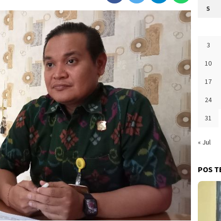
S
3
10
17
24
31
« Jul
POS T