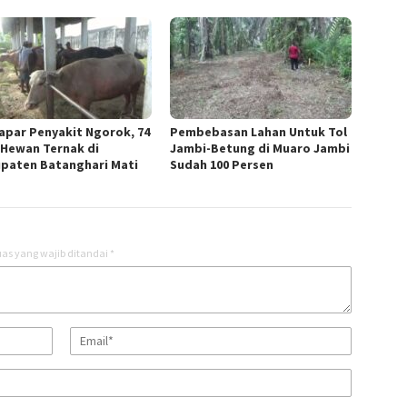
apar Penyakit Ngorok, 74
Pembebasan Lahan Untuk Tol
 Hewan Ternak di
Jambi-Betung di Muaro Jambi
paten Batanghari Mati
Sudah 100 Persen
as yang wajib ditandai
*