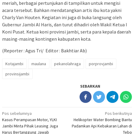
meriah, berbagai pertunjukan di tampilkan untuk mengisi
acara tersebut. Bahkan mendatangkan artis ibu kota yakni
Charly Van Houten. Kegiatan ini juga di buka langsung oleh
Gubernur Jambi Al Haris, dan turut dihadiri oleh Wakil Ketua I
Koni Pusat. Ketua koni provinsi jambi, serta para kepala daerah
masing-masing kontingen kabupaten kota.
(Reporter : Agus Tri/ Editor : Bakhtiar Ab)
Kotajambi
maulana
pekanolahraga
porprovjambi
provinsijambi
SEBARKAN
Navigasi
Pos sebelumnya
Pos berikutnya
Kasus Perampasan Motor, YLKI
Helikopter Water Bombing Bantu
pos
Jambi Minta Pihak Leasing Juga
Padamkan Api Kebakaran Lahan di
Harus Bertanggung Jawab
Tebo