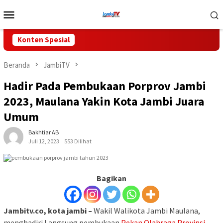
Loncat
Menu
ke
Mobile
konten
Konten Spesial
Beranda
JambiTV
Hadir Pada Pembukaan Porprov Jambi
2023, Maulana Yakin Kota Jambi Juara
Umum
Bakhtiar AB
Juli 12, 2023
553 Dilihat
Bagikan
Jambitv.co,
kota jambi
–
Wakil Walikota Jambi Maulana,
menghadiri Langsung pembukaan
Pekan Olahraga Provinsi