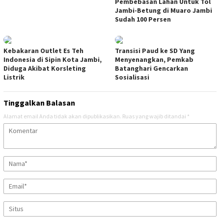
Pembebasan Lahan Untuk Tol
Jambi-Betung di Muaro Jambi
Sudah 100 Persen
Kebakaran Outlet Es Teh
Transisi Paud ke SD Yang
Indonesia di Sipin Kota Jambi,
Menyenangkan, Pemkab
Diduga Akibat Korsleting
Batanghari Gencarkan
Listrik
Sosialisasi
Tinggalkan Balasan
Alamat email Anda tidak akan dipublikasikan.
Ruas yang wajib ditandai
*