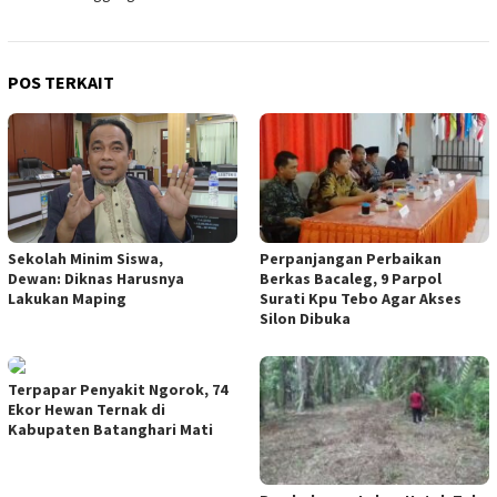
POS TERKAIT
Sekolah Minim Siswa,
Perpanjangan Perbaikan
Dewan: Diknas Harusnya
Berkas Bacaleg, 9 Parpol
Lakukan Maping
Surati Kpu Tebo Agar Akses
Silon Dibuka
Terpapar Penyakit Ngorok, 74
Ekor Hewan Ternak di
Kabupaten Batanghari Mati