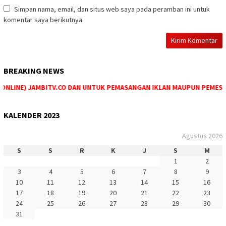
Simpan nama, email, dan situs web saya pada peramban ini untuk
komentar saya berikutnya.
BREAKING NEWS
NLINE) JAMBITV.CO DAN UNTUK PEMASANGAN IKLAN MAUPUN PEMESANAN 
KALENDER 2023
Agustus 2026
S
S
R
K
J
S
M
1
2
3
4
5
6
7
8
9
10
11
12
13
14
15
16
17
18
19
20
21
22
23
24
25
26
27
28
29
30
31