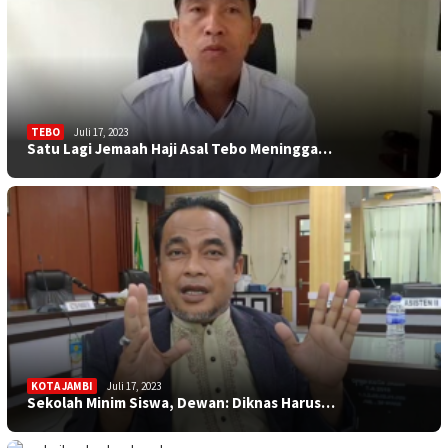
TEBO
Juli 17, 2023
Satu Lagi Jemaah Haji Asal Tebo Meningga…
KOTA JAMBI
Juli 17, 2023
Sekolah Minim Siswa, Dewan: Diknas Harus…
JAMBITV
,
POLITIK
,
TEBO
Juli 17, 2023
Perpanjangan Perbaikan Berkas Bacaleg, 9…