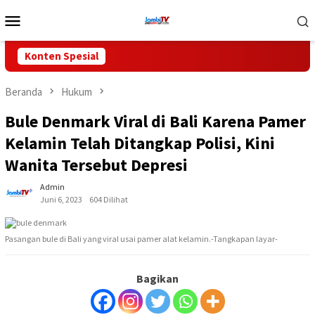
Loncat
Menu
ke
Mobile
konten
Konten Spesial
Beranda
Hukum
Bule Denmark Viral di Bali Karena Pamer
Kelamin Telah Ditangkap Polisi, Kini
Wanita Tersebut Depresi
Admin
Juni 6, 2023
604 Dilihat
Pasangan bule di Bali yang viral usai pamer alat kelamin.-Tangkapan layar-
Bagikan