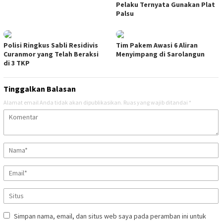
Pelaku Ternyata Gunakan Plat
Palsu
Polisi Ringkus Sabli Residivis
Tim Pakem Awasi 6 Aliran
Curanmor yang Telah Beraksi
Menyimpang di Sarolangun
di 3 TKP
Tinggalkan Balasan
Alamat email Anda tidak akan dipublikasikan.
Ruas yang wajib ditandai
*
Simpan nama, email, dan situs web saya pada peramban ini untuk