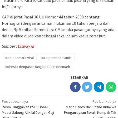
“Masih lidik. Kita fokus dulu pada tindak pidana yang di lakukan
ini,” ujarnya.
CAP di jerat Pasal 36 UU Nomor 44 tahun 2008 tentang
Pornografi dengan ancaman hukuman 10 tahun penjara dan
denda Rp 5 miliar. Sementara CM selaku pasangannya yang ada
dalam video di jadikan sebagai saksi dalam kasus tersebut.
Sumber :
Disway.id
bule denmark viral
bule pamer kelamin
polresta denpasar tangkap bule denmark
SEBARKAN
Navigasi
Pos sebelumnya
Pos berikutnya
Resmi Tinggalkan PSG, Lionel
Mario Dandy dan Shane Didakwa
pos
Messi Gabung Al Hilal Dengan Gaji
Penganiayaan Berat, Kompak Tak
Rp 9,5 Triliun
Ajukan Eksepsi