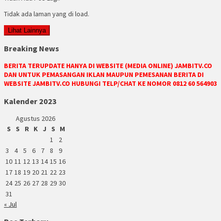
Tidak ada laman yang di load.
Lihat Lainnya
Breaking News
BERITA TERUPDATE HANYA DI WEBSITE (MEDIA ONLINE) JAMBITV.CO
DAN UNTUK PEMASANGAN IKLAN MAUPUN PEMESANAN BERITA DI
WEBSITE JAMBITV.CO HUBUNGI TELP/CHAT KE NOMOR 0812 60 564903
Kalender 2023
Agustus 2026
S
S
R
K
J
S
M
1
2
3
4
5
6
7
8
9
10
11
12
13
14
15
16
17
18
19
20
21
22
23
24
25
26
27
28
29
30
31
« Jul