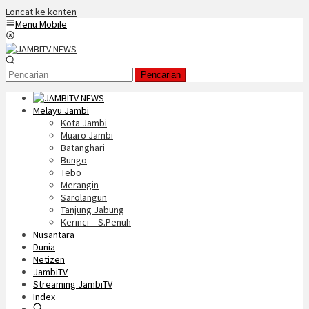
Loncat ke konten
Menu Mobile
Pencarian
Melayu Jambi
Kota Jambi
Muaro Jambi
Batanghari
Bungo
Tebo
Merangin
Sarolangun
Tanjung Jabung
Kerinci – S.Penuh
Nusantara
Dunia
Netizen
JambiTV
Streaming JambiTV
Index