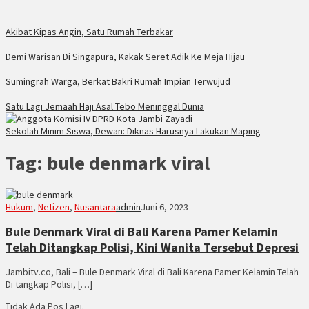
Akibat Kipas Angin, Satu Rumah Terbakar
Demi Warisan Di Singapura, Kakak Seret Adik Ke Meja Hijau
Sumingrah Warga, Berkat Bakri Rumah Impian Terwujud
Satu Lagi Jemaah Haji Asal Tebo Meninggal Dunia
Sekolah Minim Siswa, Dewan: Diknas Harusnya Lakukan Maping
Tag:
bule denmark viral
Hukum
,
Netizen
,
Nusantara
admin
Juni 6, 2023
Bule Denmark Viral di Bali Karena Pamer Kelamin
Telah Ditangkap Polisi, Kini Wanita Tersebut Depresi
Jambitv.co, Bali – Bule Denmark Viral di Bali Karena Pamer Kelamin Telah
Di tangkap Polisi, […]
Tidak Ada Pos Lagi.