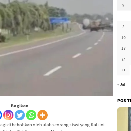
S
3
10
17
24
31
« Jul
POS T
Bagikan
agi di hebohkan oleh ulah seorang siswi yang Kali ini