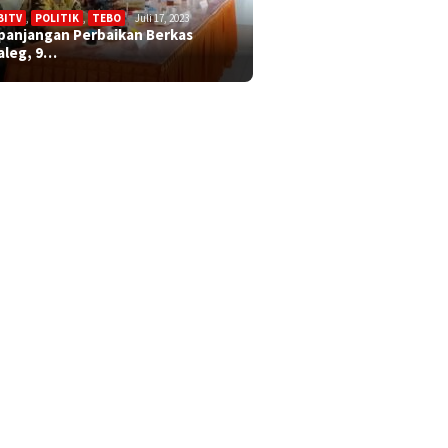
BITV
,
POLITIK
,
TEBO
Juli 17, 2023
panjangan Perbaikan Berkas
aleg, 9…