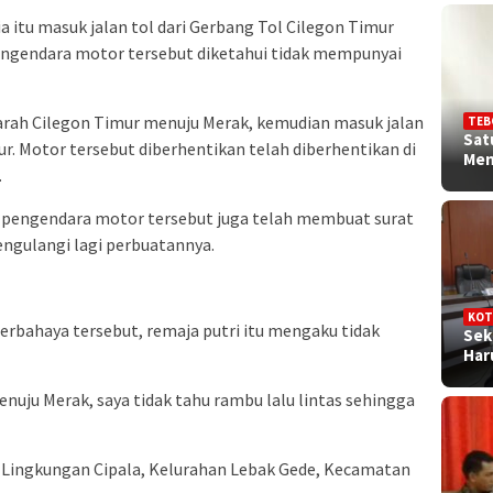
a itu masuk jalan tol dari Gerbang Tol Cilegon Timur
pengendara motor tersebut diketahui tidak mempunyai
rah Cilegon Timur menuju Merak, kemudian masuk jalan
TEB
Sat
r. Motor tersebut diberhentikan telah diberhentikan di
Me
.
no pengendara motor tersebut juga telah membuat surat
engulangi lagi perbuatannya.
KOT
berbahaya tersebut, remaja putri itu mengaku tidak
Sek
Ha
nuju Merak, saya tidak tahu rambu lalu lintas sehingga
i Lingkungan Cipala, Kelurahan Lebak Gede, Kecamatan