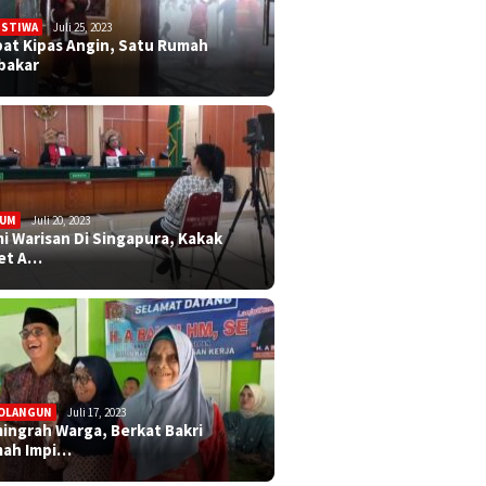
ISTIWA
Juli 25, 2023
bat Kipas Angin, Satu Rumah
bakar
KUM
Juli 20, 2023
i Warisan Di Singapura, Kakak
et A…
OLANGUN
Juli 17, 2023
ingrah Warga, Berkat Bakri
ah Impi…