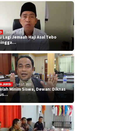
O
Juli 17, 2023
u Lagi Jemaah Haji Asal Tebo
ningga…
A JAMBI
Juli 17, 2023
olah Minim Siswa, Dewan: Diknas
rus…