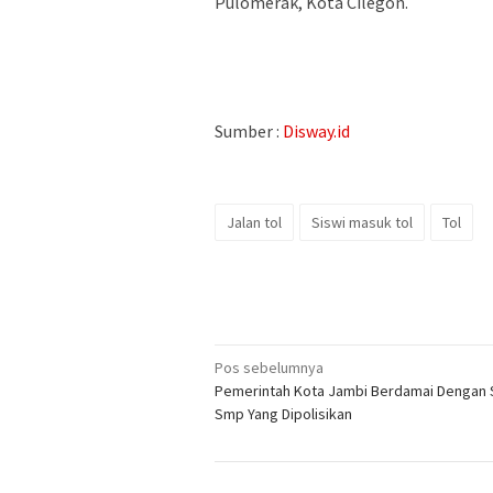
Pulomerak, Kota Cilegon.
Sumber :
Disway.id
Jalan tol
Siswi masuk tol
Tol
Navigasi
Pos sebelumnya
Pemerintah Kota Jambi Berdamai Dengan 
pos
Smp Yang Dipolisikan