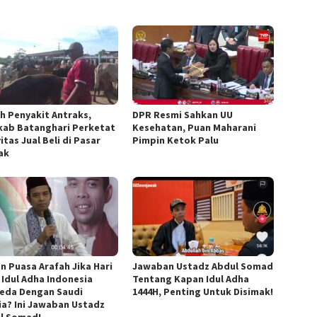
h Penyakit Antraks,
DPR Resmi Sahkan UU
ab Batanghari Perketat
Kesehatan, Puan Maharani
itas Jual Beli di Pasar
Pimpin Ketok Palu
ak
n Puasa Arafah Jika Hari
Jawaban Ustadz Abdul Somad
 Idul Adha Indonesia
Tentang Kapan Idul Adha
eda Dengan Saudi
1444H, Penting Untuk Disimak!
ia? Ini Jawaban Ustadz