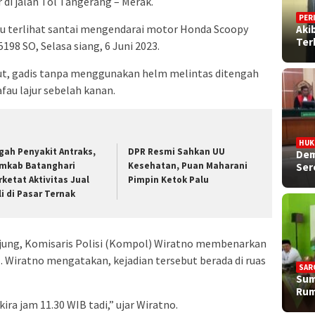
i jalan Tol Tangerang – Merak.
PER
 itu terlihat santai mengendarai motor Honda Scoopy
Aki
Ter
98 SO, Selasa siang, 6 Juni 2023.
but, gadis tanpa menggunakan helm melintas ditengah
fau lajur sebelah kanan.
HU
gah Penyakit Antraks,
DPR Resmi Sahkan UU
Dem
mkab Batanghari
Kesehatan, Puan Maharani
Ser
rketat Aktivitas Jual
Pimpin Ketok Palu
li di Pasar Ternak
iujung, Komisaris Polisi (Kompol) Wiratno membenarkan
. Wiratno mengatakan, kejadian tersebut berada di ruas
SAR
Sum
Rum
kira jam 11.30 WIB tadi,” ujar Wiratno.