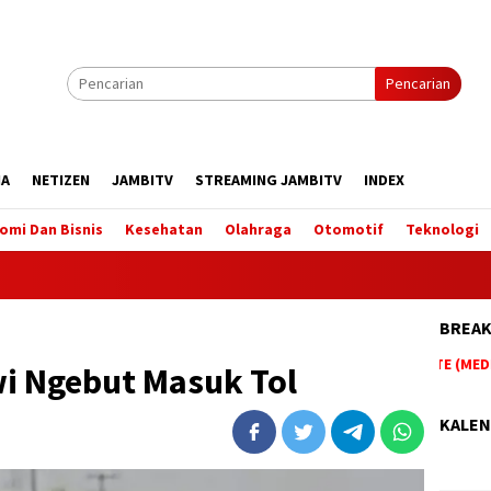
Pencarian
IA
NETIZEN
JAMBITV
STREAMING JAMBITV
INDEX
omi Dan Bisnis
Kesehatan
Olahraga
Otomotif
Teknologi
BREAK
BERITA TERUPDATE HANYA DI WEBSITE (MEDIA 
wi Ngebut Masuk Tol
KALEN