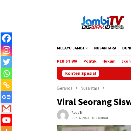
Loncat
ke
konten
MELAYU JAMBI
NUSANTARA
DUN
PERISTIWA
Politik
Hukum
Ekon
Konten Spesial
Beranda
Nusantara
Viral Seorang Sis
Agus Tri
Juni 6, 2023
612 Dilihat