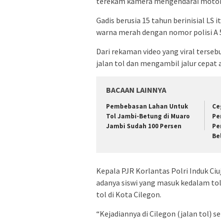
terekam kamera mengendarai motor d
Gadis berusia 15 tahun berinisial LS
warna merah dengan nomor polisi A 51
Dari rekaman video yang viral terse
jalan tol dan mengambil jalur cepat a
BACAAN LAINNYA
Pembebasan Lahan Untuk
Ce
Tol Jambi-Betung di Muaro
Pe
Jambi Sudah 100 Persen
Pe
Be
Kepala PJR Korlantas Polri Induk C
adanya siswi yang masuk kedalam tol
tol di Kota Cilegon.
“Kejadiannya di Cilegon (jalan tol) se