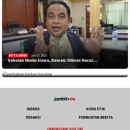
KOTA JAMBI
Juli 17, 2023
Sekolah Minim Siswa, Dewan: Diknas Harus…
JAMBITV
,
POLITIK
,
TEBO
Juli 17, 2023
Perpanjangan Perbaikan Berkas Bacaleg, 9…
INDEKS
KODE ETIK
REDAKSI
PEMBUATAN BERITA
JARINGAN SOCIAL