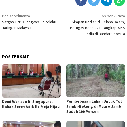
Navigasi
Pos sebelumnya
Pos berikutnya
Satgas TPPO Tangkap 12 Pelaku
Simpan Berlian di Celana Dalam,
pos
Jaringan Malaysia
Petugas Bea Cukai Tangkap WNA
India di Bandara Soetta
POS TERKAIT
Pembebasan Lahan Untuk Tol
Demi Warisan Di Singapura,
Jambi-Betung di Muaro Jambi
Kakak Seret Adik Ke Meja Hijau
Sudah 100 Persen