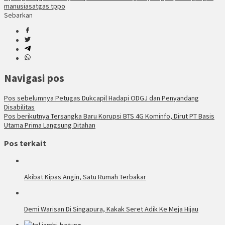
manusia
satgas tppo
Sebarkan
Navigasi pos
Pos sebelumnya
Petugas Dukcapil Hadapi ODGJ dan Penyandang
Disabilitas
Pos berikutnya
Tersangka Baru Korupsi BTS 4G Kominfo, Dirut PT Basis
Utama Prima Langsung Ditahan
Pos terkait
Akibat Kipas Angin, Satu Rumah Terbakar
Demi Warisan Di Singapura, Kakak Seret Adik Ke Meja Hijau