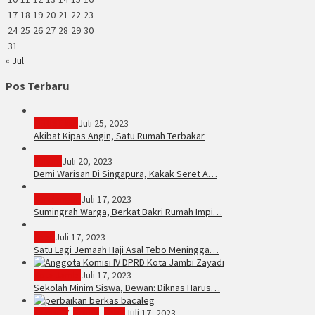
17
18
19
20
21
22
23
24
25
26
27
28
29
30
31
« Jul
Pos Terbaru
PERISTIWA
Juli 25, 2023
Akibat Kipas Angin, Satu Rumah Terbakar
Hukum
Juli 20, 2023
Demi Warisan Di Singapura, Kakak Seret A…
Sarolangun
Juli 17, 2023
Sumingrah Warga, Berkat Bakri Rumah Impi…
Tebo
Juli 17, 2023
Satu Lagi Jemaah Haji Asal Tebo Meningga…
Kota Jambi
Juli 17, 2023
Sekolah Minim Siswa, Dewan: Diknas Harus…
JambiTV
,
Politik
,
Tebo
Juli 17, 2023