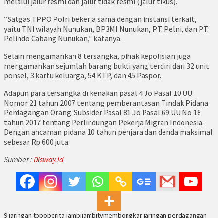
melalui jalur resmi dan jalur tidak resmi (jalur tikus).
“Satgas TPPO Polri bekerja sama dengan instansi terkait,
yaitu TNI wilayah Nunukan, BP3MI Nunukan, PT. Pelni, dan PT.
Pelindo Cabang Nunukan,” katanya.
Selain mengamankan 8 tersangka, pihak kepolisian juga
mengamankan sejumlah barang bukti yang terdiri dari 32 unit
ponsel, 3 kartu keluarga, 54 KTP, dan 45 Paspor.
Adapun para tersangka di kenakan pasal 4 Jo Pasal 10 UU
Nomor 21 tahun 2007 tentang pemberantasan Tindak Pidana
Perdagangan Orang. Subsider Pasal 81 Jo Pasal 69 UU No 18
tahun 2017 tentang Perlindungan Pekerja Migran Indonesia.
Dengan ancaman pidana 10 tahun penjara dan denda maksimal
sebesar Rp 600 juta.
Sumber :
Disway.id
9 jaringan tppo
berita jambi
jambitv
membongkar jaringan perdagangan