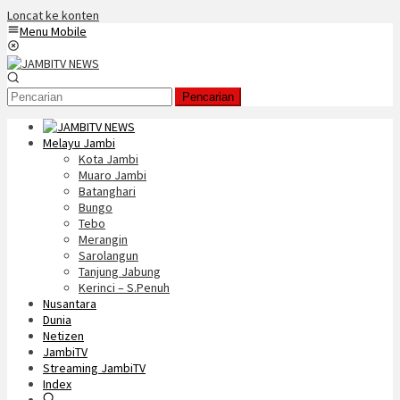
Loncat ke konten
Menu Mobile
Pencarian
Melayu Jambi
Kota Jambi
Muaro Jambi
Batanghari
Bungo
Tebo
Merangin
Sarolangun
Tanjung Jabung
Kerinci – S.Penuh
Nusantara
Dunia
Netizen
JambiTV
Streaming JambiTV
Index