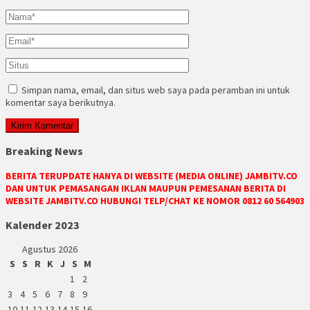
Simpan nama, email, dan situs web saya pada peramban ini untuk
komentar saya berikutnya.
Breaking News
BERITA TERUPDATE HANYA DI WEBSITE (MEDIA ONLINE) JAMBITV.CO
DAN UNTUK PEMASANGAN IKLAN MAUPUN PEMESANAN BERITA DI
WEBSITE JAMBITV.CO HUBUNGI TELP/CHAT KE NOMOR 0812 60 564903
Kalender 2023
Agustus 2026
S
S
R
K
J
S
M
1
2
3
4
5
6
7
8
9
10
11
12
13
14
15
16