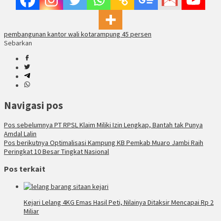
pembangunan kantor wali kota
rampung 45 persen
Sebarkan
Navigasi pos
Pos sebelumnya
PT RPSL Klaim Miliki Izin Lengkap, Bantah tak Punya
Amdal Lalin
Pos berikutnya
Optimalisasi Kampung KB Pemkab Muaro Jambi Raih
Peringkat 10 Besar Tingkat Nasional
Pos terkait
Kejari Lelang 4KG Emas Hasil Peti, Nilainya Ditaksir Mencapai Rp 2
Miliar