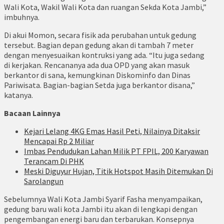
Wali Kota, Wakil Wali Kota dan ruangan Sekda Kota Jambi,”
imbuhnya.
Di akui Momon, secara fisik ada perubahan untuk gedung
tersebut. Bagian depan gedung akan di tambah 7 meter
dengan menyesuaikan kontruksi yang ada. “Itu juga sedang
di kerjakan. Rencananya ada dua OPD yang akan masuk
berkantor di sana, kemungkinan Diskominfo dan Dinas
Pariwisata. Bagian-bagian Setda juga berkantor disana,”
katanya.
Bacaan Lainnya
Kejari Lelang 4KG Emas Hasil Peti, Nilainya Ditaksir
Mencapai Rp 2 Miliar
Imbas Pendudukan Lahan Milik PT FPIL, 200 Karyawan
Terancam Di PHK
Meski Diguyur Hujan, Titik Hotspot Masih Ditemukan Di
Sarolangun
Sebelumnya Wali Kota Jambi Syarif Fasha menyampaikan,
gedung baru wali kota Jambi itu akan di lengkapi dengan
pengembangan energi baru dan terbarukan. Konsepnya